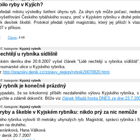
ilo ryby v Kyjích?
předali městu výsledky šetření úhynu ryb. Za úhyn ryb může počasí, nedos
vyšetřování Českého rybářského svazu, proč v Kyjském rybníku v druhé pol
ik desítek škeblí. Protokol předali rybáři magistrátu, který jej přiloží k 
7 v příloze.
í:
Článek
, 4 kB
7, kategorie:
Kyjský rybník
echtějí u rybníka sídliště
kém deníku dne 20.8.2007 vyšel článek "Lidé nechtějí u rybníka sídliště"
roumarské ulice u Kyjského rybníka.
iz
http://prazsky.denik.cz/zpravy_region/rybnik20070820.html
.
7, kategorie:
Kyjský rybník
ý rybník je konečně prázdný
ypadalo, že se krkolomný příběh nezdařeného výlovu Kyjského rybníka, v 
rychle a zdárně dokončit. Blíže viz
článek Mladá fronta DNES ze dne 23.7.20
7, kategorie:
Kyjský rybník
 ryby a škeble v Kyjském rybníku: nikdo prý za nic nemůže
ého rybníka vylovili tři metráky uhynulých ryb. Magistrát, správci rybníka i
den na druhého.
avránková, Hana Válková
 deník 20.7.2007