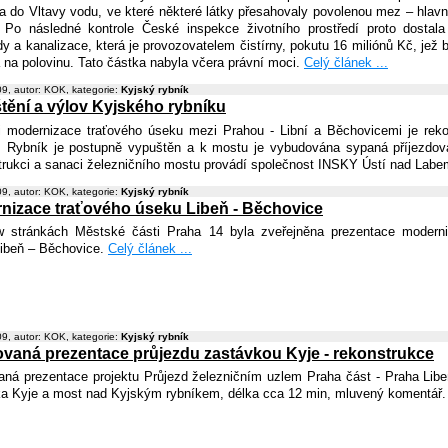
la do Vltavy vodu, ve které některé látky přesahovaly povolenou mez – hlavn
 Po následné kontrole České inspekce životního prostředí proto dostal
y a kanalizace, která je provozovatelem čistírny, pokutu 16 miliónů Kč, jež 
 na polovinu. Tato částka nabyla včera právní moci.
Celý článek ...
9, autor: KOK, kategorie:
Kyjský rybník
tění a výlov Kyjského rybníku
 modernizace traťového úseku mezi Prahou - Libní a Běchovicemi je reko
. Rybník je postupně vypuštěn a k mostu je vybudována sypaná příjezdo
rukci a sanaci železničního mostu provádí společnost INSKY Ústí nad Labem
9, autor: KOK, kategorie:
Kyjský rybník
nizace traťového úseku Libeň - Běchovice
 stránkách Městské části Praha 14 byla zveřejněna prezentace moderni
ibeň – Běchovice.
Celý článek ...
9, autor: KOK, kategorie:
Kyjský rybník
vaná prezentace průjezdu zastávkou Kyje - rekonstrukce
ná prezentace projektu Průjezd železničním uzlem Praha část - Praha Libe
a Kyje a most nad Kyjským rybníkem, délka cca 12 min, mluvený komentář