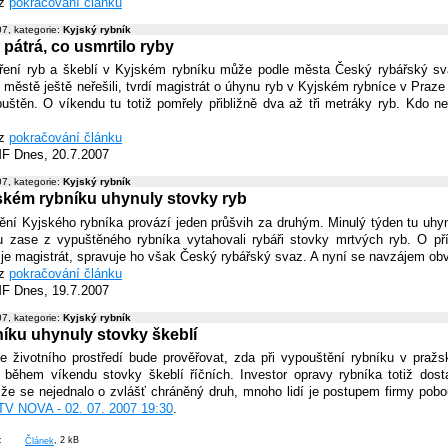
iz
pokračování článku
7, kategorie:
Kyjský rybník
pátrá, co usmrtilo ryby
ení ryb a škeblí v Kyjském rybníku může podle města Český rybářský sv
 městě ještě neřešili, tvrdí magistrát o úhynu ryb v Kyjském rybníce v Praze
uštěn. O víkendu tu totiž pomřely přibližně dva až tři metráky ryb. Kdo n
iz
pokračování článku
MF Dnes, 20.7.2007
7, kategorie:
Kyjský rybník
ském rybníku uhynuly stovky ryb
ní Kyjského rybníka provází jeden průšvih za druhým. Minulý týden tu uhynu
u zase z vypuštěného rybníka vytahovali rybáři stovky mrtvých ryb. O př
 je magistrát, spravuje ho však Český rybářský svaz. A nyní se navzájem obv
iz
pokračování článku
MF Dnes, 19.7.2007
7, kategorie:
Kyjský rybník
níku uhynuly stovky škeblí
e životního prostředí bude prověřovat, zda při vypouštění rybníku v praž
 během víkendu stovky škeblí říčních. Investor opravy rybníka totiž dosta
 že se nejednalo o zvlášť chráněný druh, mnoho lidí je postupem firmy pobou
TV NOVA - 02. 07. 2007 19:30
.
í:
Článek
, 2 kB