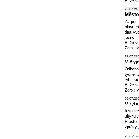
Blíže v
20.07.200
Město 
Za pomř
hlavním
dna vyp
jasné.
Blíže v
Zdroj: 
19.07.200
V Kyj
Odbahně
týdne t
rybníku
Blíže v
Zdroj: 
02.07.200
V ryb
Inspekc
uhynuly
Přesto,
zprávy
Ke stažen