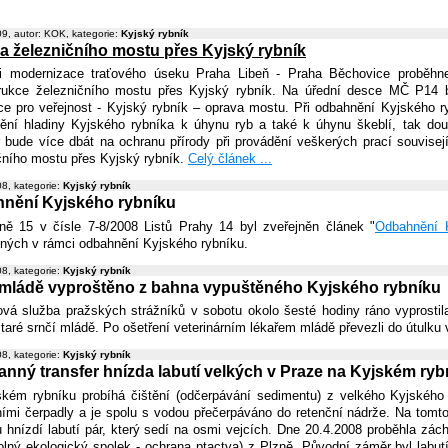
9, autor: KOK, kategorie:
Kyjský rybník
a železničního mostu přes Kyjský rybník
i modernizace traťového úseku Praha Libeň - Praha Běchovice proběhn
rukce železničního mostu přes Kyjský rybník. Na úřední desce MČ P14 b
ce pro veřejnost - Kyjský rybník – oprava mostu. Při odbahnění Kyjského ry
ění hladiny Kyjského rybníka k úhynu ryb a také k úhynu škeblí, tak do
r bude více dbát na ochranu přírody při provádění veškerých prací souvisej
čního mostu přes Kyjský rybník.
Celý článek ...
8, kategorie:
Kyjský rybník
nění Kyjského rybníku
ně 15 v čísle 7-8/2008 Listů Prahy 14 byl zveřejněn článek "
Odbahnění 
ných v rámci odbahnění Kyjského rybníku.
8, kategorie:
Kyjský rybník
 mládě vyproštěno z bahna vypuštěného Kyjského rybníku
vá služba pražských strážníků v sobotu okolo šesté hodiny ráno vyprosti
taré srnčí mládě. Po ošetření veterinárním lékařem mládě převezli do útulku 
8, kategorie:
Kyjský rybník
anný transfer hnízda labutí velkých v Praze na Kyjském ryb
kém rybníku probíhá čištění (odčerpávání sedimentu) z velkého Kyjského
ními čerpadly a je spolu s vodou přečerpáváno do retenční nádrže. Na tomto
u hnízdí labutí pár, který sedí na osmi vejcích. Dne 20.4.2008 proběhla zác
olný ekologický spolek - ochrana ptactva) z Plzně. Původní záměr byl labutí