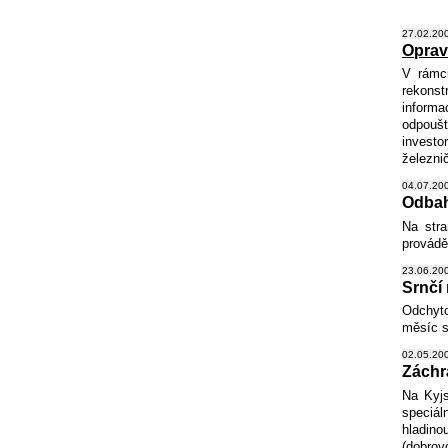
27.02.200
Oprav
V rámc
rekonst
informa
odpoušt
investo
železni
04.07.200
Odbah
Na stra
provádě
23.06.200
Srnčí
Odchyto
měsíc s
02.05.200
Záchr
Na Kyjs
speciál
hladino
(dobrov