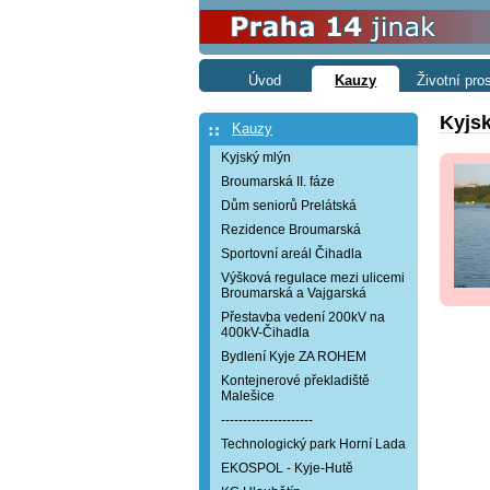
Úvod
Kauzy
Životní pro
Kyjsk
Kauzy
Kyjský mlýn
Broumarská II. fáze
Dům seniorů Prelátská
Rezidence Broumarská
Sportovní areál Čihadla
Výšková regulace mezi ulicemi
Broumarská a Vajgarská
Přestavba vedení 200kV na
400kV-Čihadla
Bydlení Kyje ZA ROHEM
Kontejnerové překladiště
Malešice
---------------------
Technologický park Horní Lada
EKOSPOL - Kyje-Hutě