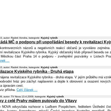
0, autor: Radek Vondra, kategorie:
Kyjský rybník
ádá MČ o podporu při uspořádání besedy k revitalizaci Ky
ontroverzních názorů a negativních reakcí občanů je vyvoláno zejména
í revitalizace Kyjského rybníka. Kyjský občanský klub připravil besedu se zást
 Městkou část Praha 14 o podporu - zveřejnění pozvánky v Listech Pr
nek ...
0, autor: Radek Vondra, kategorie:
Kyjský rybník
aliazace Kyjského rybníka - Druhá etapa
hájena revitalizace Kyjského rybníka - druhá etapa. V jejím průběhu má vzni
podvodní hráz pro záchyt naplavenin a dojde k obnovení a osazení nových
 a úpravám cest.
viz příloha.
Celý článek ...
9, autor: TV Nova 13.4.2009, kategorie:
Kyjský rybník
ky z celé Prahy málem putovaly do Vltavy
e NOVA odvysílala rozhovor s Luďkem Pospěchem, ředitelem Ústřední čis
aha, Ivanou Awwadovou, mluvčí České inspekce životního prostředí, 