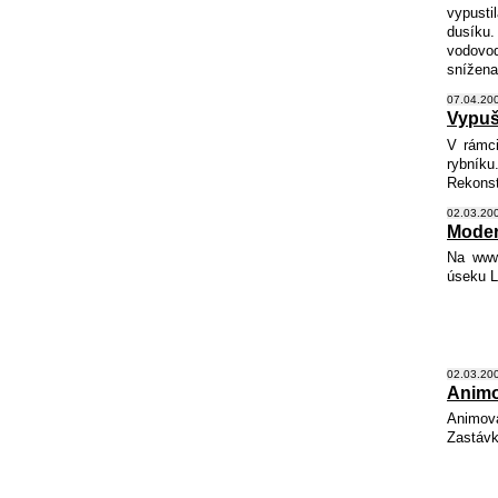
vypusti
dusíku.
vodovod
snížena
07.04.200
Vypuš
V rámci
rybníku
Rekonst
02.03.200
Moder
Na www
úseku L
02.03.200
Animo
Animova
Zastávk