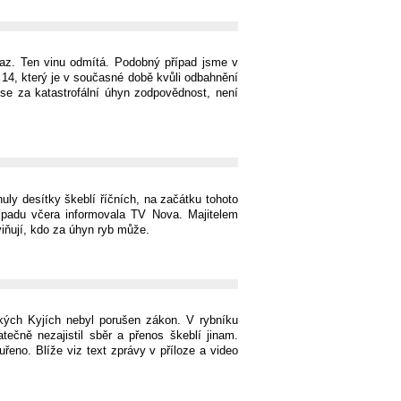
az. Ten vinu odmítá. Podobný případ jsme v
 14, který je v současné době kvůli odbahnění
ese za katastrofální úhyn zodpovědnost, není
ly desítky škeblí říčních, na začátku tohoto
ípadu včera informovala TV Nova. Majitelem
iňují, kdo za úhyn ryb může.
ských Kyjích nebyl porušen zákon. V rybníku
tečně nezajistil sběr a přenos škeblí jinam.
řeno. Blíže viz text zprávy v příloze a video