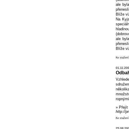
ale byl
přenesl
Blíže v
Na Kyjs
speciál
hladino
(dobrov
ale byl
přenesl
Blíže v
Ke stažen
01.11.200
Odbah
Vzhled
sdružen
několik
množstv
ropnými 
» Přejí
http://p
Ke stažen
25.08.200