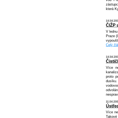
zástupc
která K
14.04.200
ČIŽP 
V lednu
Praze (
vypoušt
Celý člá
14.04.200
Čisti
Více n
kanaliz
proto p
dusíku.
vodovod
odvolá
nesprav
11.04.200
Ústře
Více ne
Takové 