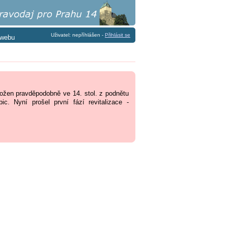
Uživatel: nepříhlášen -
Přihlásit se
 webu
ložen pravděpodobně ve 14. stol. z podnětu
c. Nyní prošel první fází revitalizace -