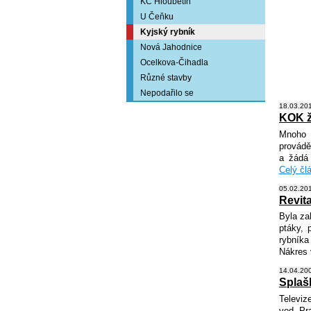
KC Hloubětín
U Čeňku
Kyjský rybník
Nová Jahodnice
Ocelkova-Čihadla
Různé stavby
Nepodařilo se
18.03.201
KOK ž
Mnoho k
prováděn
a žádá
Celý člá
05.02.201
Revit
Byla za
ptáky, 
rybníka
Nákres 
14.04.200
Splaš
Televiz
vod Pr