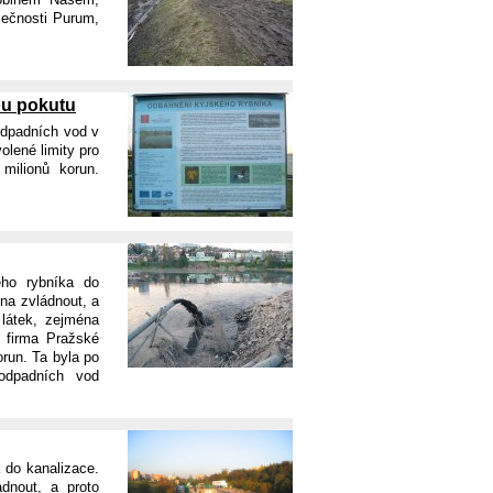
lečnosti Purum,
ou pokutu
 odpadních vod v
olené limity pro
milionů korun.
ého rybníka do
na zvládnout, a
 látek, zejména
a firma Pražské
orun. Ta byla po
odpadních vod
 do kanalizace.
dnout, a proto