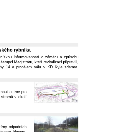
jského rybníka
 nízkou informovaností o záměru a způsobu
upci Magistrátu, kteří revitalizaci připravili,
ahy 14 a pronájem sálu v KD Kyje zdarma.
knout ostrov pro
 stromů v okolí
tírny odpadních
Robinem Nasem,