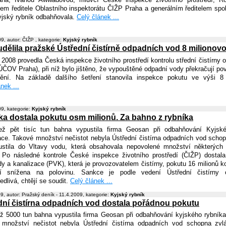
em ředitele Oblastního inspektorátu ČIŽP Praha a generálním ředitelem spo
yjský rybník odbahňovala.
Celý článek ...
9, autor: ČIŽP , kategorie:
Kyjský rybník
udělila pražské Ústřední čistírně odpadních vod 8 milionov
 2008 provedla Česká inspekce životního prostředí kontrolu střední čistírny
ÚČOV Praha), při níž bylo jištěno, že vypouštěné odpadní vody překračují pov
ění. Na základě dalšího šetření stanovila inspekce pokutu ve výši 8 
nek ...
9, kategorie:
Kyjský rybník
čka dostala pokutu osm milionů. Za bahno z rybníka
ež pět tisíc tun bahna vypustila firma Geosan při odbahňování Kyjsk
ace. Takové množství nečistot nebyla Ústřední čistírna odpadních vod schop
ustila do Vltavy vodu, která obsahovala nepovolené množství některých
 Po následné kontrole České inspekce životního prostředí (ČIŽP) dostal
y a kanalizace (PVK), která je provozovatelem čistírny, pokutu 16 milionů k
ní snížena na polovinu. Sankce je podle vedení Ústřední čistírny 
edlivá, chtějí se soudit.
Celý článek ...
9, autor: Pražský deník - 11.4.2009, kategorie:
Kyjský rybník
dní čistírna odpadních vod dostala pořádnou pokutu
ž 5000 tun bahna vypustila firma Geosan při odbahňování kyjského rybníka
množství nečistot nebyla Ústřední čistírna odpadních vod schopna zvlá