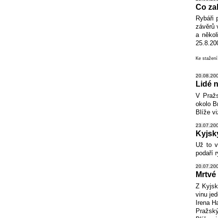
Co zab
Rybáři 
závěrů 
a někol
25.8.200
Ke stažen
20.08.200
Lidé n
V Pražs
okolo B
Blíže v
23.07.200
Kyjsk
Už to v
podaří 
20.07.200
Mrtvé
Z Kyjsk
vinu je
Irena H
Pražský