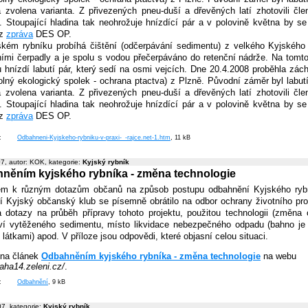
a zvolena varianta. Z přivezených pneu-duší a dřevěných latí zhotovili č
i. Stoupající hladina tak neohrožuje hnízdící pár a v polovině května by s
iz
zpráva
DES OP.
kém rybníku probíhá čištění (odčerpávání sedimentu) z velkého Kyjského
ními čerpadly a je spolu s vodou přečerpáváno do retenční nádrže. Na tomto
u hnízdí labutí pár, který sedí na osmi vejcích. Dne 20.4.2008 proběhla zác
olný ekologický spolek - ochrana ptactva) z Plzně. Původní záměr byl labutí
a zvolena varianta. Z přivezených pneu-duší a dřevěných latí zhotovili č
i. Stoupající hladina tak neohrožuje hnízdící pár a v polovině května by s
iz
zpráva
DES OP.
í:
Odbahneni-Kyjskeho-rybniku-v-praxi-_-rajce.net-1.htm
, 11 kB
7, autor: KOK, kategorie:
Kyjský rybník
něním kyjského rybníka - změna technologie
em k různým dotazům občanů na způsob postupu odbahnění Kyjského ryb
í Kyjský občanský klub se písemně obrátilo na odbor ochrany životního p
a dotazy na průběh přípravy tohoto projektu, použitou technologii (změna op
í vytěženého sedimentu, místo likvidace nebezpečného odpadu (bahno je
látkami) apod. V příloze jsou odpovědi, které objasní celou situaci.
t na článek
Odbahněním kyjského rybníka - změna technologie
na webu
raha14.zeleni.cz/
.
í:
Odbahnění
, 9 kB
7, kategorie:
Kyjský rybník