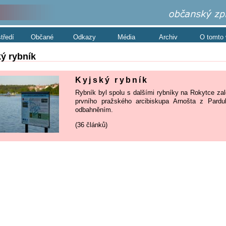
středí
Občané
Odkazy
Média
Archiv
O tomto
ý rybník
Kyjský rybník
Rybník byl spolu s dalšími rybníky na Rokytce za
prvního pražského arcibiskupa Arnošta z Pardubi
odbahněním.
(36 článků)