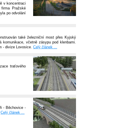
ě v koncentraci
a firma Pražské
byla po odvolání
nstruován také železniční most přes Kyjský
vá komunikace, včetně zásypu pod klenbami.
 - divize Lovosice.
Celý článek ...
zace traťového
ň - Běchovice -
.
Celý článek ...