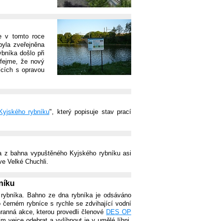
e v tomto roce
yla zveřejněna
bníka došlo při
ufejme, že nový
ících s opravou
Kyjského rybníku
", který popisuje stav prací
la z bahna vypuštěného Kyjského rybníku asi
ve Velké Chuchli.
níku
 rybníka. Bahno ze dna rybníka je odsáváno
 černém rybníce s rychle se zdvihající vodní
hranná akce, kterou provedli členové
DES OP
m vejce odebrat a vylíhnout je v umělé líhni,