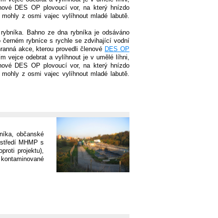
lenové DES OP plovoucí vor, na který hnízdo
e mohly z osmi vajec vylíhnout mladé labutě.
 rybníka. Bahno ze dna rybníka je odsáváno
 černém rybníce s rychle se zdvihající vodní
hranná akce, kterou provedli členové
DES OP
m vejce odebrat a vylíhnout je v umělé líhni,
lenové DES OP plovoucí vor, na který hnízdo
e mohly z osmi vajec vylíhnout mladé labutě.
níka, občanské
rostředí MHMP s
roti projektu),
 kontaminované