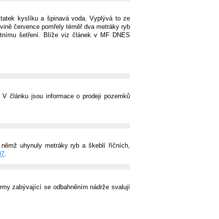
tatek kyslíku a špinavá voda. Vyplývá to ze
ovině července pomřely téměř dva metráky ryb
vlastnímu šetření. Blíže viz článek v MF DNES
. V článku jsou informace o prodeji pozemků
němž uhynuly metráky ryb a škeblí říčních,
07
.
 firmy zabývající se odbahněním nádrže svalují