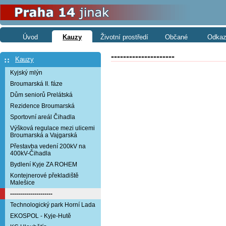
Úvod
Kauzy
Životní prostředí
Občané
Odkaz
---------------------
Kauzy
Kyjský mlýn
Broumarská II. fáze
Dům seniorů Prelátská
Rezidence Broumarská
Sportovní areál Čihadla
Výšková regulace mezi ulicemi
Broumarská a Vajgarská
Přestavba vedení 200kV na
400kV-Čihadla
Bydlení Kyje ZA ROHEM
Kontejnerové překladiště
Malešice
---------------------
Technologický park Horní Lada
EKOSPOL - Kyje-Hutě