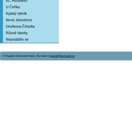
KC Hloubětín
U Čeňku
Kyjský rybník
Nová Jahodnice
Ocelkova-Čihadla
Různé stavby
Nepodařilo se
© Kyjský občanský klub, Kontakt:
kyjeok@seznam.cz