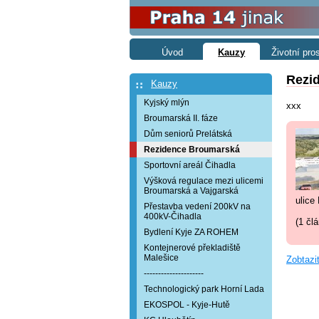
Úvod
Kauzy
Životní pro
Rezi
Kauzy
Kyjský mlýn
xxx
Broumarská II. fáze
Dům seniorů Prelátská
Rezidence Broumarská
Sportovní areál Čihadla
Výšková regulace mezi ulicemi
Broumarská a Vajgarská
ulice
Přestavba vedení 200kV na
400kV-Čihadla
(1 čl
Bydlení Kyje ZA ROHEM
Kontejnerové překladiště
Malešice
Zobtazi
---------------------
Technologický park Horní Lada
EKOSPOL - Kyje-Hutě