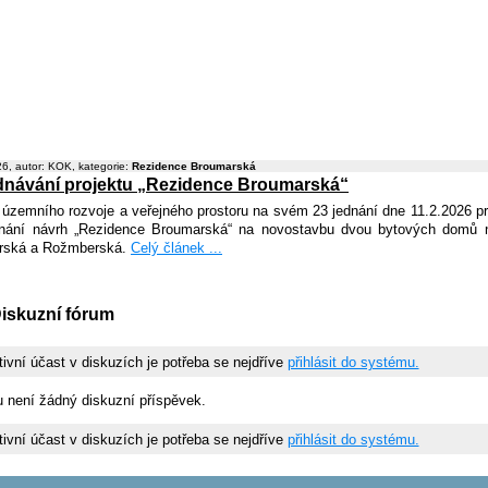
6, autor: KOK, kategorie:
Rezidence Broumarská
dnávání projektu „Rezidence Broumarská“
územního rozvoje a veřejného prostoru na svém 23 jednání dne 11.2.2026 pr
nání návrh „Rezidence Broumarská“ na novostavbu dvou bytových domů na
rská a Rožmberská.
Celý článek ...
iskuzní fórum
tivní účast v diskuzích je potřeba se nejdříve
přihlásit do systému.
u není žádný diskuzní příspěvek.
tivní účast v diskuzích je potřeba se nejdříve
přihlásit do systému.