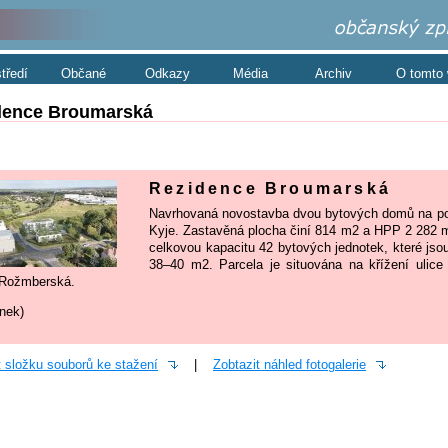
středí
Občané
Odkazy
Média
Archiv
O tomto
dence Broumarská
Rezidence Broumarská
Navrhovaná novostavba dvou bytových domů na poz
Kyje. Zastavěná plocha činí 814 m2 a HPP 2 282 m
celkovou kapacitu 42 bytových jednotek, které js
38–40 m2. Parcela je situována na křížení ulice
 Rožmberská.
ánek)
t složku souborů ke stažení
|
Zobtazit náhled fotogalerie