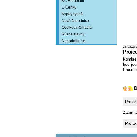
KC Hloubětín
U Čeňku
Kyjský rybník
Nová Jahodnice
Ocelkova-Čihadla
Různé stavby
Nepodařilo se
28.02.202
Proje
Komise 
bod jed
Brouma
D
Pro ak
Zatím t
Pro ak