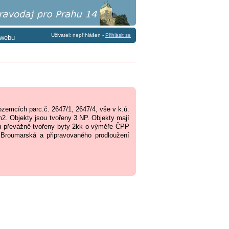
Uživatel: nepříhlášen -
Přihlásit se
 webu
emcích parc.č. 2647/1, 2647/4, vše v k.ú.
2. Objekty jsou tvořeny 3 NP. Objekty mají
ou převážně tvořeny byty 2kk o výměře ČPP
 Broumarská a připravovaného prodloužení