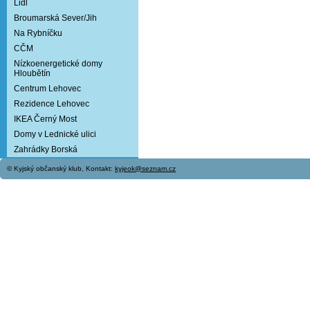
Lidl
Broumarská Sever/Jih
Na Rybníčku
CČM
Nízkoenergetické domy
Hloubětín
Centrum Lehovec
Rezidence Lehovec
IKEA Černý Most
Domy v Lednické ulici
Zahrádky Borská
© Kyjský občanský klub, Kontakt:
kyjeok@seznam.cz