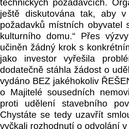
technických požadavcích. Org
ještě diskutována tak, aby v
požadavků místních obyvatel 
kulturního domu.“ Přes výzv
učiněn žádný krok s konkrétn
jako investor vyřešila pro
dodatečně stáhla žádost o uděl
vydáno BEZ jakéhokoliv ŘEŠ
o Majitelé sousedních nemovi
proti udělení stavebního po
Chystáte se tedy uzavřít smlou
vyčkali rozhodnutí o odvolání v 