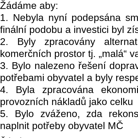
Žádáme aby:
1. Nebyla nyní podepsána sml
finální podobu a investici byl 
2. Byly zpracovány alterna
komerčních prostor tj. „malá“ v
3. Bylo nalezeno řešení dopra
potřebami obyvatel a byly respek
4. Byla zpracována ekonomi
provozních nákladů jako celku
5. Bylo zváženo, zda rekon
naplnit potřeby obyvatel MČ