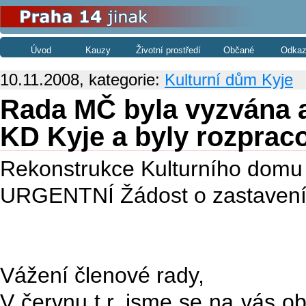
Úvod
Kauzy
Životní prostředí
Občané
Odkaz
10.11.2008, kategorie:
Kulturní dům Kyje
Rada MČ byla vyzvána a
KD Kyje a byly rozprac
Rekonstrukce Kulturního domu
URGENTNÍ Žádost o zastavení a
Vážení členové rady,
V červnu t.r. jsme se na vás obr