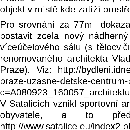
objekt v místě kde zatíží prostř
Pro srovnání za 77mil doká
postavit zcela nový nádhern
víceúčelového sálu (s tělocvi
renomovaného architekta Vlad
Praze). Viz: http://bydleni.idn
praze-uzasne-detske-centrum-p
c=A080923_160057_architektu
V Satalicích vznikl sportovní a
obyvatele, a to př
http://www.satalice.eu/index2