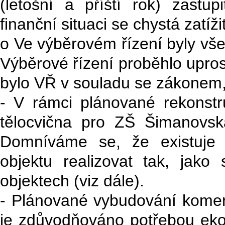
(letošní a příští rok) zastup
finanční situaci se chystá zatí
o Ve výběrovém řízení byly vš
Výběrové řízení proběhlo upro
bylo VŘ v souladu se zákonem,
- V rámci plánované rekonst
tělocvična pro ZŠ Šimanovská,
Domníváme se, že existuje 
objektu realizovat tak, jako
objektech (viz dále).
- Plánované vybudování komerč
je zdůvodňováno potřebou eko