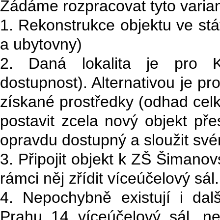
Žádáme rozpracovat tyto varian
1. Rekonstrukce objektu ve stá
a ubytovny)
2. Daná lokalita je pro K
dostupnost). Alternativou je pr
získané prostředky (odhad celk
postavit zcela nový objekt př
opravdu dostupný a sloužit sv
3. Připojit objekt k ZŠ Šimanov
rámci něj zřídit víceúčelový sál.
4. Nepochybně existují i dalš
Prahu 14 víceúčelový sál, ne