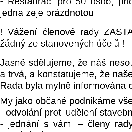
- Restauraci pro 50 osob, při
jedna zeje prázdnotou
! Vážení členové rady ZASTA
žádný ze stanovených účelů !
Jasně sdělujeme, že náš neso
a trvá, a konstatujeme, že naš
Rada byla mylně informována 
My jako občané podnikáme vše
- odvolání proti udělení staveb
- jednání s vámi – členy rady 