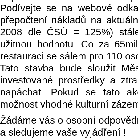
Podívejte se na webové odkaz
přepočtení nákladů na aktuáln
2008 dle ČSÚ = 125%) stále 
užitnou hodnotu. Co za 65mi
restauraci se sálem pro 110 o
Tato stavba bude sloužit Měs
investované prostředky a ztr
napáchat. Pokud se tato ak
možnost vhodné kulturní zázem
Žádáme vás o osobní odpovědno
a sledujeme vaše vyjádření !