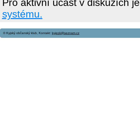
Pro aktivní účast v diskuzích j
systému.
© Kyjský občanský klub, Kontakt:
kyjeok@seznam.cz