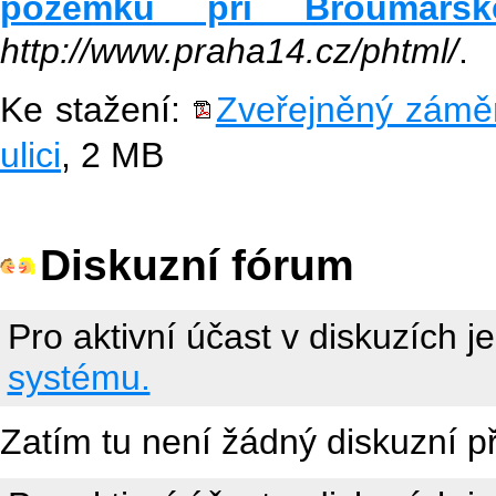
pozemků při Broumarsk
http://www.praha14.cz/phtml/
.
Ke stažení:
Zveřejněný zámě
ulici
, 2 MB
Diskuzní fórum
Pro aktivní účast v diskuzích j
systému.
Zatím tu není žádný diskuzní p