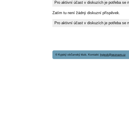
Pro aktivní účast v diskuzích je potřeba se 
Zatím tu není žádný diskuzní příspěvek.
Pro aktivní účast v diskuzích je potřeba se 
© Kyjský občanský klub, Kontakt:
kyjeok@seznam.cz