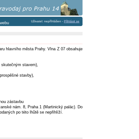
Uživatel: nepříhlášen -
Přihlásit se
 webu
aru hlavního města Prahy. Vlna Z 07 obsahuje
se skutečným stavem),
 prospěšné stavby),
tnou zástavbu
anské nám. 8, Praha 1 (Martinický palác). Do
daných po této lhůtě se nepřihlíží.