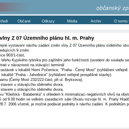
středí
Občané
Odkazy
Média
Archiv
O tomto
vlny Z 07 Územního plánu hl. m. Prahy
ejné vystavení návrhu zadání změn vlny Z 07 Územního plánu sídelního útv
edujících 9 změn:
ice 903/1-část,
ho břehu Kyjského rybníka pro zajištění jeho funkčnosti (uvedení do souladu 
trati v návaznosti na stávající terminál
zastávek v lokalitě Horní Počernice, "Praha - Černý Most" (vyhlášení veřejně
 lokalitě "Praha - Jahodnice" (vyhlášení veřejně prospěšné stavby).
amu (Černý Most 232/222-část; při ul. Bryksova),
stavem u stávajícího sběrného dvora,
stavem u stávajícího sběrného dvora,
ku "Kbelská - Balabenka" s ohledem k minimalizaci negativních vlivů na oby
06 od 9.00 hodin ve velkém zasedacím sále Útvaru rozvoje hl. m. Prahy Hradč
o 28.7. 2006 včetně, je možné podávat podněty k návrhu zadání. K podnětům po