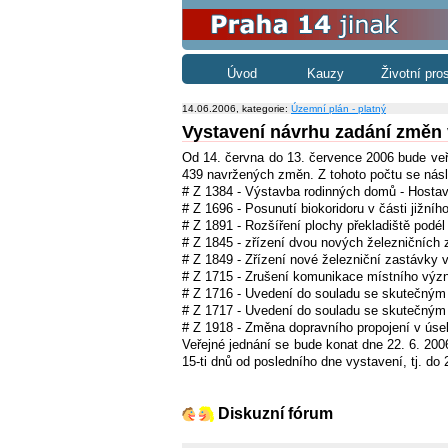
Úvod
Kauzy
Životní pro
14.06.2006, kategorie:
Územní plán - platný
Vystavení návrhu zadání změn 
Od 14. června do 13. července 2006 bude veř
439 navržených změn. Z tohoto počtu se násl
# Z 1384 - Výstavba rodinných domů - Hostav
# Z 1696 - Posunutí biokoridoru v části jižní
# Z 1891 - Rozšíření plochy překladiště podél 
# Z 1845 - zřízení dvou nových železničních 
# Z 1849 - Zřízení nové železniční zastávky v
# Z 1715 - Zrušení komunikace místního význ
# Z 1716 - Uvedení do souladu se skutečným 
# Z 1717 - Uvedení do souladu se skutečným 
# Z 1918 - Změna dopravního propojení v úse
Veřejné jednání se bude konat dne 22. 6. 20
15-ti dnů od posledního dne vystavení, tj. d
Diskuzní fórum