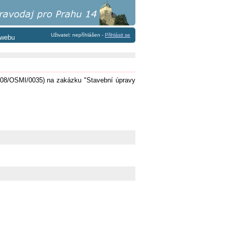
Uživatel: nepříhlášen -
Přihlásit se
 webu
2008/OSMI/0035) na zakázku "Stavební úpravy