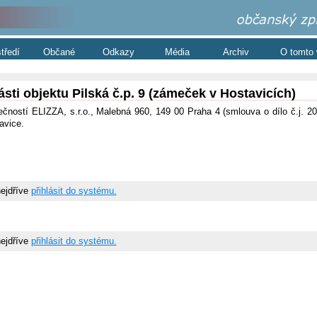
středí
Občané
Odkazy
Média
Archiv
O tomto
ti objektu Pilská č.p. 9 (zámeček v Hostavicích)
čností ELIZZA, s.r.o., Malebná 960, 149 00 Praha 4 (smlouva o dílo č.j. 
tavice.
nejdříve
přihlásit do systému.
nejdříve
přihlásit do systému.