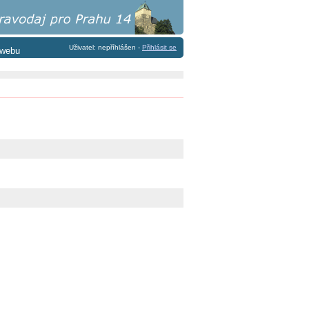
Uživatel: nepříhlášen -
Přihlásit se
 webu