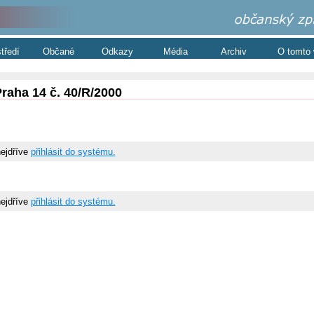
středí
Občané
Odkazy
Média
Archiv
O tomto
raha 14 č. 40/R/2000
nejdříve
přihlásit do systému.
nejdříve
přihlásit do systému.