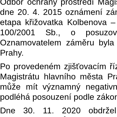
Odbor ochrany prostředí Magi
dne 20. 4. 2015 oznámení zám
etapa křižovatka Kolbenova –
100/2001 Sb., o posuzová
Oznamovatelem záměru byla 
Prahy.
Po provedeném zjišťovacím ří
Magistrátu hlavního města P
může mít významný negativní 
podléhá posouzení podle záko
Dne 30. 11. 2020 obdrž