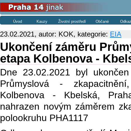
Úvod
Kauzy
Životní prostředí
Občané
Odkaz
23.02.2021, autor: KOK, kategorie:
EIA
Ukončení záměru Průmys
etapa Kolbenova - Kbe
Dne 23.02.2021 byl ukonče
Průmyslová - zkapacitnění
Kolbenova - Kbelská, Prah
nahrazen novým záměrem zka
polookruhu PHA1117