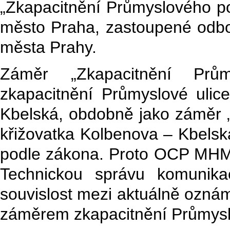
„Zkapacitnění Průmyslového p
město Praha, zastoupené odbo
města Prahy.
Záměr „Zkapacitnění Prům
zkapacitnění Průmyslové ulic
Kbelská, obdobně jako záměr „
křižovatka Kolbenova – Kbelsk
podle zákona. Proto OCP MHMP
Technickou správu komunika
souvislost mezi aktuálně ozn
záměrem zkapacitnění Průmyslo