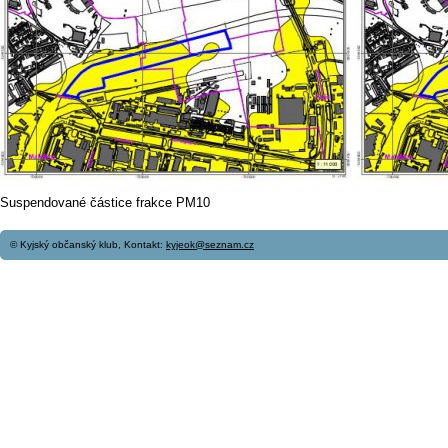
Suspendované částice frakce PM10
© Kyjský občanský klub, Kontakt:
kyjeok@seznam.cz