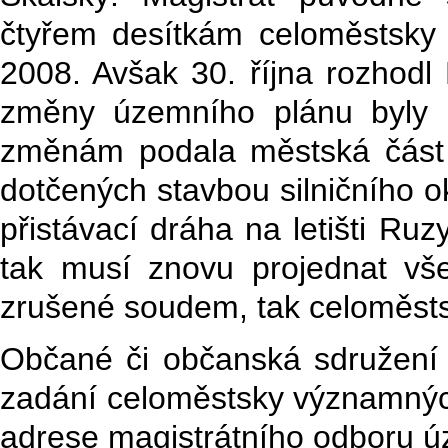
čtyřem desítkám celoměstsky
2008. Avšak 30. října rozhodl
změny územního plánu byly pr
změnám podala městská část 
dotčených stavbou silničního o
přistávací dráha na letišti Ru
tak musí znovu projednat vš
zrušené soudem, tak celoměst
Občané či občanská sdružení 
zadání celoměstsky významný
adrese magistrátního odboru 