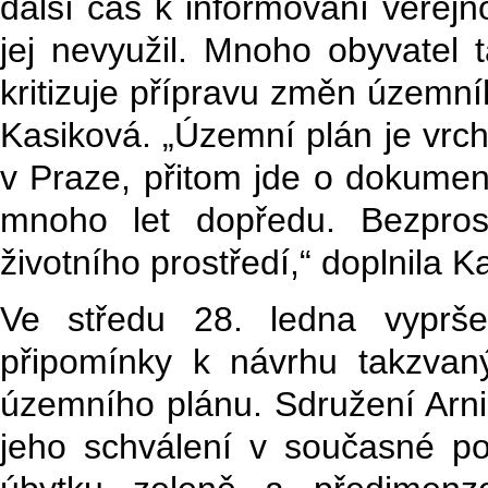
další čas k informování veřejn
jej nevyužil. Mnoho obyvatel 
kritizuje přípravu změn územní
Kasiková. „Územní plán je vrc
v Praze, přitom jde o dokumen
mnoho let dopředu. Bezpros
životního prostředí,“ doplnila K
Ve středu 28. ledna vypršel
připomínky k návrhu takzva
územního plánu. Sdružení Arnika
jeho schválení v současné p