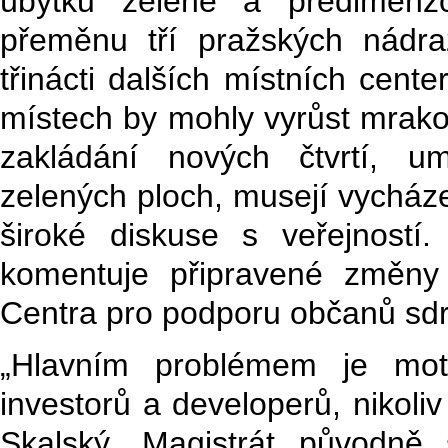
úbytku zeleně a předimenzo
přeměnu tří pražských nádra
třinácti dalších místních cente
místech by mohly vyrůst mrakod
zakládání nových čtvrtí, u
zelených ploch, musejí vycház
široké diskuse s veřejností
komentuje připravené změny
Centra pro podporu občanů sdr
„Hlavním problémem je mot
investorů a developerů, nikoliv
Skalský. Magistrát původně 