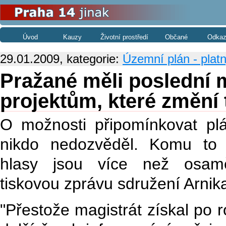
Úvod
Kauzy
Životní prostředí
Občané
Odkaz
29.01.2009, kategorie:
Územní plán - plat
Pražané měli poslední 
projektům, které změní 
O možnosti připomínkovat pl
nikdo nedozvěděl. Komu to p
hlasy jsou více než osamě
tiskovou zprávu sdružení Arnik
"Přestože magistrát získal po