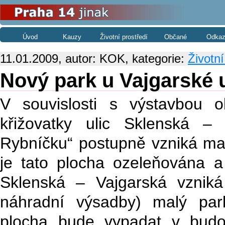
Úvod
Kauzy
Životní prostředí
Občané
Odkaz
11.01.2009, autor: KOK, kategorie:
Životní
Nový park u Vajgarské u
V souvislosti s výstavbou 
křižovatky ulic Sklenská –
Rybníčku“ postupně vzniká ma
je tato plocha ozeleňována a 
Sklenská – Vajgarská vzniká
náhradní výsadby) malý par
plocha bude vypadat v bud