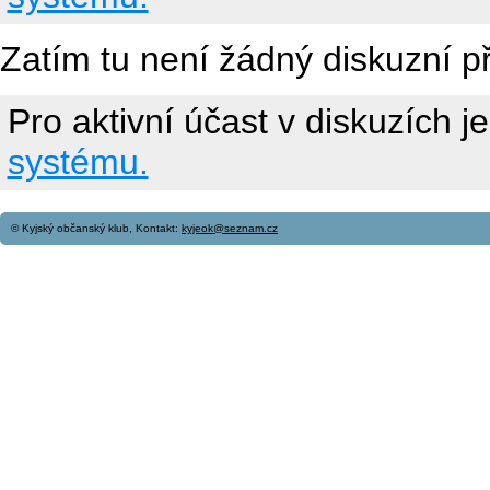
Zatím tu není žádný diskuzní p
Pro aktivní účast v diskuzích j
systému.
© Kyjský občanský klub, Kontakt:
kyjeok@seznam.cz