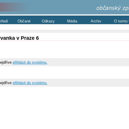
středí
Občané
Odkazy
Média
Archiv
O tomto
vanka v Praze 6
nejdříve
přihlásit do systému.
nejdříve
přihlásit do systému.