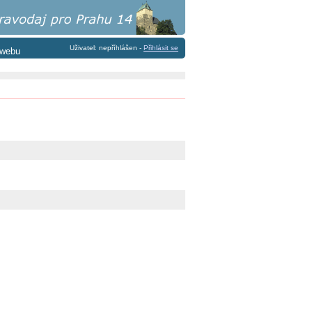
Uživatel: nepříhlášen -
Přihlásit se
 webu