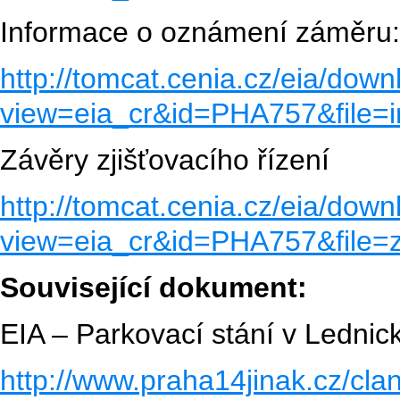
Informace o oznámení záměru
http://tomcat.cenia.cz/eia/down
view=eia_cr&id=PHA757&file
Závěry zjišťovacího řízení
http://tomcat.cenia.cz/eia/down
view=eia_cr&id=PHA757&file=z
Související dokument:
EIA – Parkovací stání v Lednick
http://www.praha14jinak.cz/cla