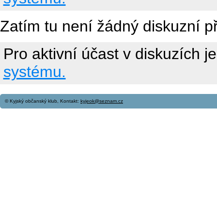
Zatím tu není žádný diskuzní p
Pro aktivní účast v diskuzích j
systému.
© Kyjský občanský klub, Kontakt:
kyjeok@seznam.cz