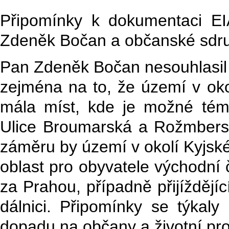
Připomínky k dokumentaci EIA
Zdeněk
Bočan
a občanské sdru
Pan
Zdeněk
Bočan
nesouhlasi
zejména na to, že území v oko
mála míst, kde je možné témě
Ulice Broumarská a Rožmberská
záměru by území v okolí Kyjské
oblast pro obyvatele východní 
za Prahou, případně přijíždějí
dálnici. Připomínky se týkaly
dopadu na občany a životní pro