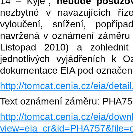
14 – Kyje“,
nebude
posuzo
nezbytné v navazujících říz
vyloučení, snížení, popříp
navržená v oznámení záměru (I
Listopad 2010) a zohlednit
jednotlivých vyjádřeních k O
dokumentace EIA pod označe
http://tomcat.cenia.cz/eia/det
Text oznámení záměru: PHA75
http://tomcat.cenia.cz/eia/down
view=eia_cr&id=PHA757&file