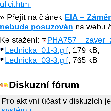
ulici.html
» Přejít na článek
EIA – Záměr
nebude posuzován
na webu
Ke stažení:
PHA757__zaver_zj
Lednicka_01-3.gif
, 179 kB;
Lednicka_03-3.gif
, 765 kB
Diskuzní fórum
Pro aktivní účast v diskuzích j
systému.