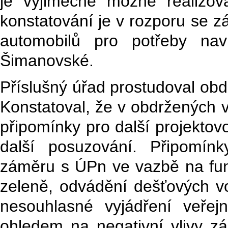
je výjimečně možné realizov
konstatování je v rozporu se 
automobilů pro potřeby nav
Šimanovské.
Příslušný úřad prostudoval ob
Konstatoval, že v obdržených 
připomínky pro další projekto
další posuzování. Připomín
záměru s ÚPn ve vazbě na funk
zeleně, odvádění dešťových v
nesouhlasné vyjádření veřejn
ohledem na negativní vlivy z