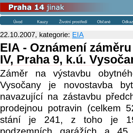
Úvod
Kauzy
Životní prostředí
Občané
Odkaz
22.10.2007, kategorie:
EIA
EIA - Oznámení záměru
IV, Praha 9, k.ú. Vysoča
Záměr na výstavbu obytnéh
Vysočany je novostavba by
navazující na zástavbu předc
prodejnou potravin (celkem 
stání je 241, z toho je 1
podzemních garážích a 45 