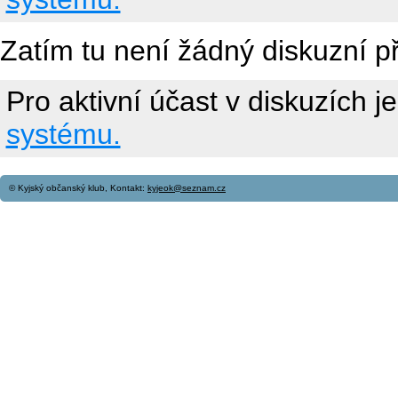
Zatím tu není žádný diskuzní p
Pro aktivní účast v diskuzích j
systému.
© Kyjský občanský klub, Kontakt:
kyjeok@seznam.cz