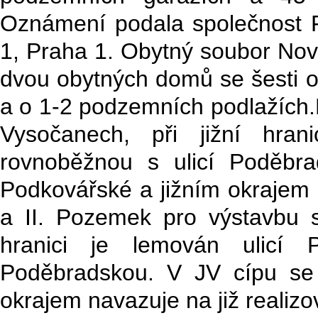
Oznámení podala společnost F
1, Praha 1. Obytný soubor Nov
dvou obytných domů se šesti o
a o 1-2 podzemních podlažích
Vysočanech, při jižní hran
rovnoběžnou s ulicí Poděbr
Podkovářské a jižním okrajem n
a II. Pozemek pro výstavbu s
hranici je lemován ulicí 
Poděbradskou. V JV cípu se 
okrajem navazuje na již realizov