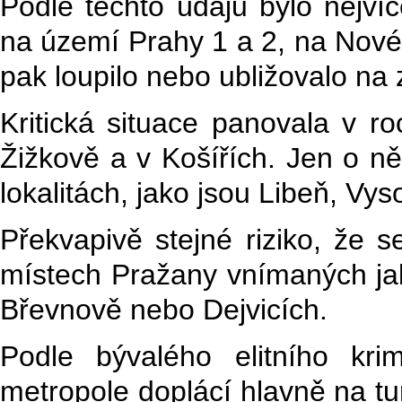
Podle těchto údajů bylo nejví
na území Prahy 1 a 2, na Nov
pak loupilo nebo ubližovalo na 
Kritická situace panovala v r
Žižkově a v Košířích. Jen o ně
lokalitách, jako jsou Libeň, Vys
Překvapivě stejné riziko, že se
místech Pražany vnímaných jako
Břevnově nebo Dejvicích.
Podle bývalého elitního kri
metropole doplácí hlavně na turi