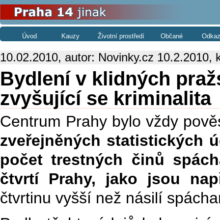
Úvod
Kauzy
Životní prostředí
Občané
Odkaz
10.02.2010, autor: Novinky.cz 10.2.2010, 
Bydlení v klidných praž
zvyšující se kriminalita
Centrum Prahy bylo vždy pověs
zveřejněných statistických ú
počet trestných činů spách
čtvrtí Prahy, jako jsou na
čtvrtinu vyšší než násilí spách