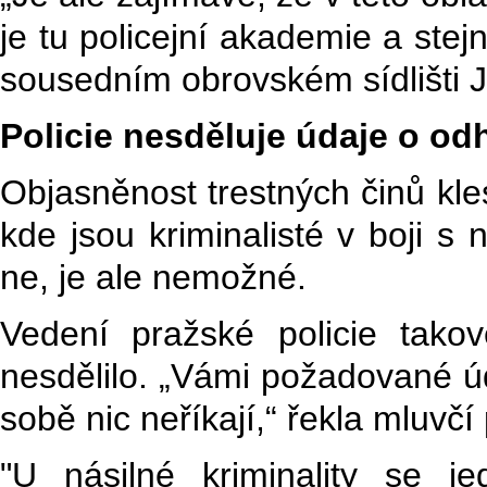
je tu policejní akademie a stej
sousedním obrovském sídlišti J
Policie nesděluje údaje o od
Objasněnost trestných činů klesl
kde jsou kriminalisté v boji s
ne, je ale nemožné.
Vedení pražské policie takov
nesdělilo. „Vámi požadované úd
sobě nic neříkají,“ řekla mluvčí
"U násilné kriminality se je