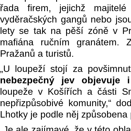
řada firem, jejichž majite
vyděračských gangů nebo jsou
lety se tak na pěší zóně v Pr
mafiána ručním granátem. Z
Pražanů a turistů.
„U loupeží stojí za povšimn
nebezpečný jev objevuje 
loupeže v Košířích a části S
nepřizpůsobivé komunity,“ dod
Lhotky je podle něj způsobena p
„Je ale zajímavé, že v této obla