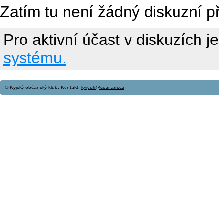
Zatím tu není žádný diskuzní p
Pro aktivní účast v diskuzích j
systému.
© Kyjský občanský klub, Kontakt:
kyjeok@seznam.cz