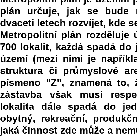
plán určuje, jak se bude 
dvaceti letech rozvíjet, kde 
Metropolitní plán rozděluje
700 lokalit, každá spadá do
území (mezi nimi je napříkl
struktura či průmyslové ar
písmeno "Z", znamená to, ž
zástavba však musí respek
lokalita dále spadá do je
obytný, rekreační, produkčn
jaká činnost zde může a nem