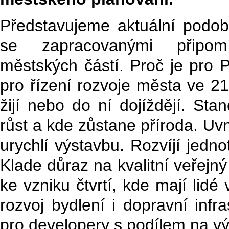
Představujeme aktuální podob
se zapracovanými připomí
městských částí. Proč je pro Pr
pro řízení rozvoje města ve 21
žijí nebo do ní dojíždějí. St
růst a kde zůstane příroda. Uvn
urychlí výstavbu. Rozvíjí jednot
Klade důraz na kvalitní veřejný
ke vzniku čtvrtí, kde mají lidé 
rozvoj bydlení i dopravní infra
pro developery s podílem na vý