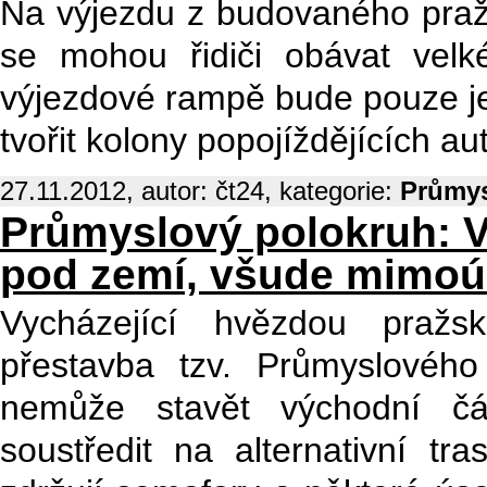
Na výjezdu z budovaného praž
se mohou řidiči obávat velk
výjezdové rampě bude pouze je
tvořit kolony popojíždějících au
27.11.2012, autor: čt24, kategorie:
Průmys
Průmyslový polokruh: 
pod zemí, všude mimo
Vycházející hvězdou pražsk
přestavba tzv. Průmyslovéh
nemůže stavět východní čá
soustředit na alternativní tra