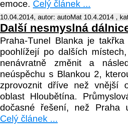
emoce.
Celý článek ...
10.04.2014, autor: autoMat 10.4.2014 , ka
Další nesmyslná dálnic
Praha-Tunel Blanka je takřka 
poohlížejí po dalších místech,
nenávratně změnit a násle
neúspěchu s Blankou 2, ktero
zprovoznit dříve než vnější
oblast Hloubětína. Průmyslov
dočasné řešení, než Praha uš
Celý článek ...