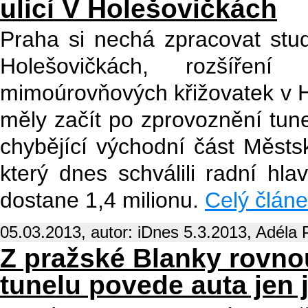
ulicí V Holešovičkách
Praha si nechá zpracovat stud
Holešovičkách, rozšířen
mimoúrovňových křižovatek v H
měly začít po zprovoznění tun
chybějící východní část Městs
který dnes schválili radní hl
dostane 1,4 milionu.
Celý článek
05.03.2013, autor: iDnes 5.3.2013, Adéla 
Z pražské Blanky rovno
tunelu povede auta jen 