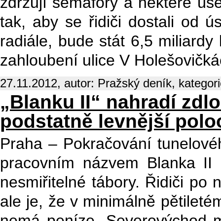
zdržují semafory a některé úse
tak, aby se řidiči dostali od 
radiále, bude stát 6,5 miliardy
zahloubení ulice V Holešovičk
27.11.2012, autor: Pražský deník, kategor
„Blanku II“ nahradí zdl
podstatně levnější pol
Praha – Pokračování tunelov
pracovním názvem Blanka II 
nesmiřitelné tábory. Řidiči po ní
ale je, že v minimálně pětilet
nemá peníze. Severovýchod me