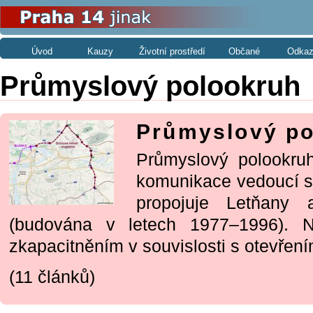
Úvod
Kauzy
Životní prostředí
Občané
Odkaz
Průmyslový polookruh
Průmyslový po
Průmyslový polookruh
komunikace vedoucí s
propojuje Letňany 
(budována v letech 1977–1996). N
zkapacitněním v souvislosti s otevření
(11 článků)