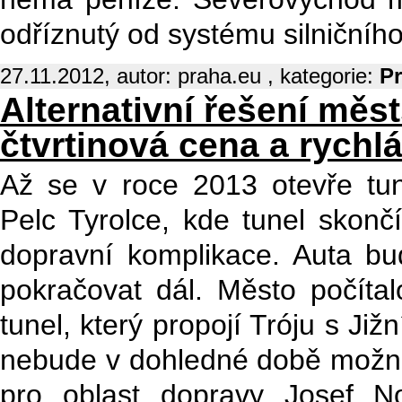
odříznutý od systému silničníh
27.11.2012, autor: praha.eu , kategorie:
P
Alternativní řešení měs
čtvrtinová cena a rychl
Až se v roce 2013 otevře tu
Pelc Tyrolce, kde tunel skonč
dopravní komplikace. Auta b
pokračovat dál. Město počíta
tunel, který propojí Tróju s Již
nebude v dohledné době možné.
pro oblast dopravy Josef No