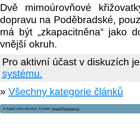
Dvě mimoúrovňové křižovatky
dopravu na Poděbradské, pouze 
má být „zkapacitněna“ jako do
vnější okruh.
Pro aktivní účast v diskuzích j
systému.
»
Všechny kategorie článků
© Kyjský občanský klub, Kontakt:
kyjeok@seznam.cz