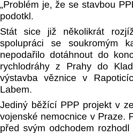
„Problém je, že se stavbou PP
podotkl.
Stát sice již několikrát rozj
spolupráci se soukromým ka
nepodařilo dotáhnout do konc
rychlodráhy z Prahy do Kla
výstavba věznice v Rapoticí
Labem.
Jediný běžící PPP projekt v ze
vojenské nemocnice v Praze. P
před svým odchodem rozhodl v