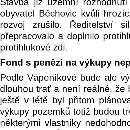
Stavba již územní rozhodnut
obyvatel Běchovic kvůli hrozíc
rozvoj zrušilo. Ředitelství 
přepracovalo a doplnilo protih
protihlukové zdi.
Fond s penězi na výkupy nep
Podle Vápeníkové bude ale vý
dlouhou trať a není reálné, že
ještě v létě byl přitom pláno
výkupy pozemků totiž budou tr
některými vlastníky nedohodn