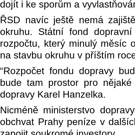
dojít i ke sporům a vyvlastňován
ŘSD navíc ještě nemá zajiště
okruhu. Státní fond dopravní 
rozpočtu, který minulý měsíc 
na stavbu okruhu v příštím roc
“Rozpočet fondu dopravy bu
bude tam prostor pro nějaké 
dopravy Karel Hanzelka.
Nicméně ministerstvo dopravy
obchvat Prahy peníze v dalších
zapojit soukromé investory.