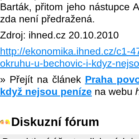
Barták, přitom jeho nástupce Al
zda není předražená.
Zdroj: ihned.cz 20.10.2010
http://ekonomika.ihned.cz/c1-47
okruhu-u-bechovic-i-kdyz-nejs
» Přejít na článek
Praha povol
když nejsou peníze
na webu
Diskuzní fórum