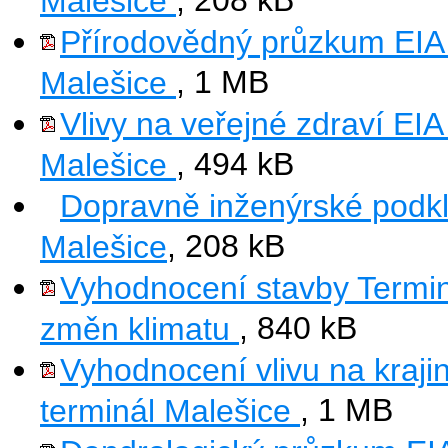
Malešice
, 208 kB
Přírodovědný průzkum EIA
Malešice
, 1 MB
Vlivy na veřejné zdraví EI
Malešice
, 494 kB
Dopravně inženýrské podkl
Malešice
, 208 kB
Vyhodnocení stavby Terminá
změn klimatu
, 840 kB
Vyhodnocení vlivu na kraj
terminál Malešice
, 1 MB