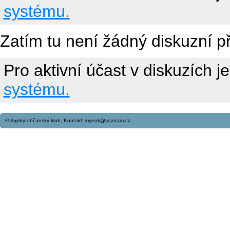
systému.
Zatím tu není žádný diskuzní p
Pro aktivní účast v diskuzích j
systému.
© Kyjský občanský klub, Kontakt:
kyjeok@seznam.cz