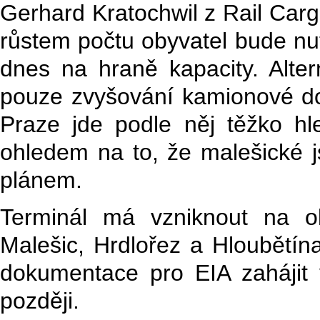
Gerhard Kratochwil z Rail Car
růstem počtu obyvatel bude nut
dnes na hraně kapacity. Alter
pouze zvyšování kamionové dop
Praze jde podle něj těžko hl
ohledem na to, že malešické 
plánem.
Terminál má vzniknout na o
Malešic, Hrdlořez a Hloubětín
dokumentace pro EIA zahájit
později.