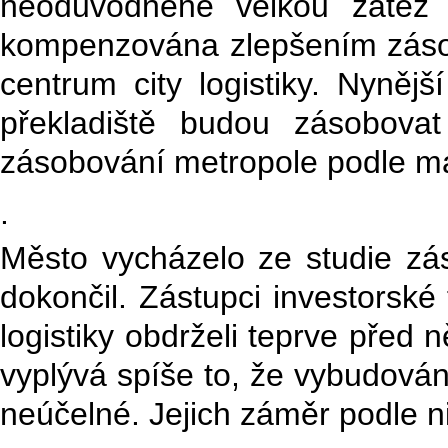
neodůvodněně velkou zátěž 
kompenzována zlepšením zásob
centrum city logistiky. Nyněj
překladiště budou zásobova
zásobování metropole podle mag
.
Město vycházelo ze studie z
dokončil. Zástupci investorské f
logistiky obdrželi teprve před n
vyplývá spíše to, že vybudován
neúčelné. Jejich záměr podle ni