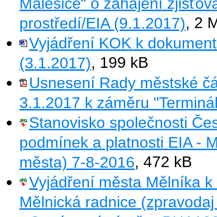
Malešice“ o zahájení zjišťova
prostředí/EIA (9.1.2017)
, 2 
Vyjádření KOK k dokumenta
(3.1.2017)
, 199 kB
Usnesení Rady městské čás
3.1.2017 k záměru "Terminál
Stanovisko společnosti Čes
podmínek a platnosti EIA - M
města) 7-8-2016
, 472 kB
Vyjádření města Mělníka k 
Mělnická radnice (zpravodaj