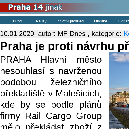
Úvod
Kauzy
Životní prostředí
Občané
Odkaz
10.01.2020, autor: MF Dnes , kategorie:
K
Praha je proti návrhu p
PRAHA Hlavní město
nesouhlasí s navrženou
podobou železničního
překladiště v Malešicích,
kde by se podle plánů
firmy Rail Cargo Group
mělo překládat zboží z