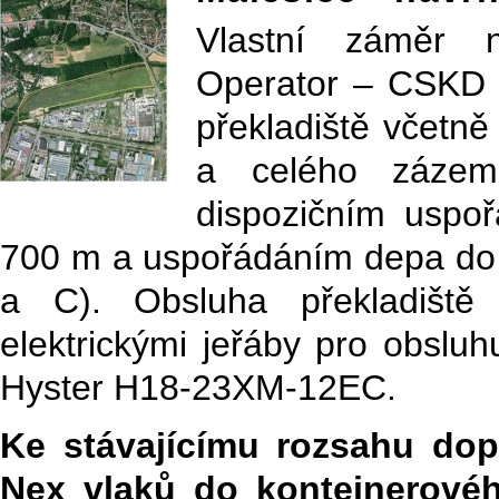
Vlastní záměr n
Operator – CSKD p
překladiště včetně
a celého zázemí
dispozičním uspoř
700 m a uspořádáním depa do 12
a C). Obsluha překladiště
elektrickými jeřáby pro obsluh
Hyster H18-23XM-12EC.
Ke stávajícímu rozsahu dop
Nex vlaků do kontejnerovéh