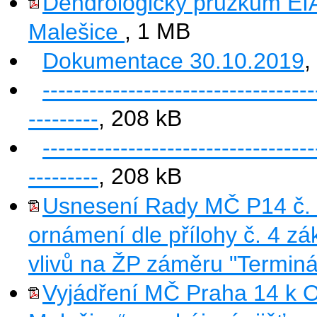
Dendrologický průzkum EI
Malešice
, 1 MB
Dokumentace 30.10.2019
,
-----------------------------------
---------
, 208 kB
-----------------------------------
---------
, 208 kB
Usnesení Rady MČ P14 č. 
ornámení dle přílohy č. 4 z
vlivů na ŽP záměru "Terminá
Vyjádření MČ Praha 14 k 