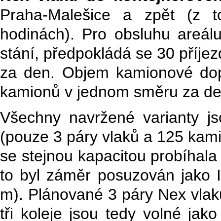
Praha-Malešice a zpět (z 
hodinách). Pro obsluhu areál
stání, předpokládá se 30 příje
za den. Objem kamionové do
kamionů v jednom směru za de
Všechny navržené varianty j
(pouze 3 páry vlaků a 125 kam
se stejnou kapacitou probíhal
to byl záměr posuzován jako I
m). Plánované 3 páry Nex vlaků
tři koleje jsou tedy volné ja