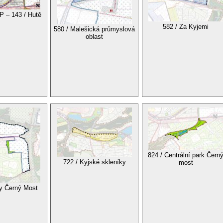
P – 143 / Hutě
582 / Za Kyjemi
580 / Malešická průmyslová
oblast
824 / Centrální park Čern
722 / Kyjské skleníky
most
ly Černý Most