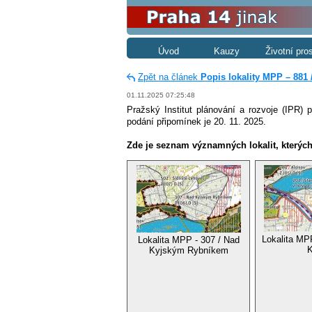
Úvod
Kauzy
Životní pro
Zpět na článek
Popis lokality MPP – 881 
01.11.2025 07:25:48
Pražský Institut plánování a rozvoje (IPR)
podání připomínek je 20. 11. 2025.
Zde je seznam významných lokalit, kterých
Lokalita MPP
Lokalita MPP - 307 / Nad
K
Kyjským Rybníkem