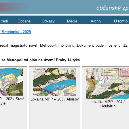
středí
Občané
Odkazy
Média
Archiv
O tomto
/ Smetanka - 2025
 předal magistrátu návrh Metropolitního plánu. Dokument bude možné 3. 12
 se Metropolitní plán na území Prahy 14 týká.
 – 202 / Staré
Lokalita MPP – 203 / Aloisov
Lokalita MPP - 204 /
yje
Hloubětín