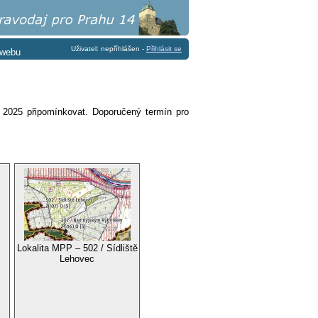
Uživatel: nepříhlášen -
Přihlásit se
 webu
. 2025 připomínkovat. Doporučený termín pro
Lokalita MPP – 502 / Sídliště
Lehovec