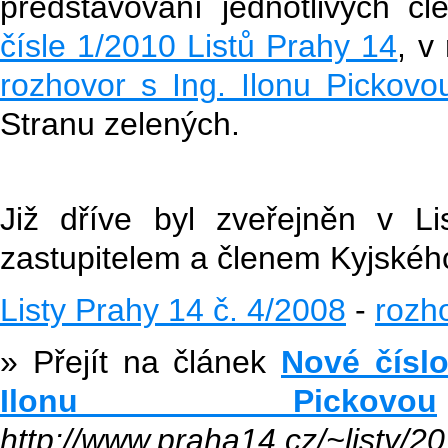
představování jednotlivých č
čísle 1/2010 Listů Prahy 14
, v
rozhovor s Ing. Ilonu Pickovo
Stranu zelených.
Již dříve byl zveřejněn v L
zastupitelem a členem Kyjskéh
Listy Prahy 14 č. 4/2008
-
rozh
» Přejít na článek
Nové číslo
Ilonu Pickovou
http://www.praha14.cz/~listy/2