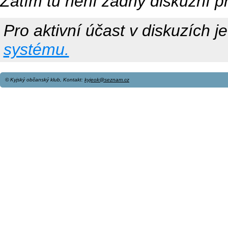
Zatím tu není žádný diskuzní p
Pro aktivní účast v diskuzích j
systému.
© Kyjský občanský klub, Kontakt:
kyjeok@seznam.cz