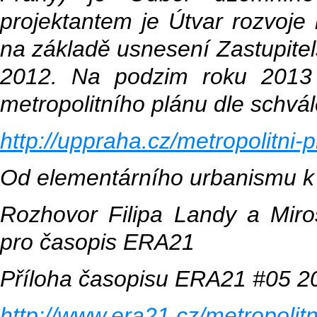
projektantem je Útvar rozvoje 
na základě usnesení Zastupitels
2012.
Na podzim roku 2013 
metropolitního plánu dle schvá
http://uppraha.cz/metropolitni-p
Od elementárního urbanismu k 
Rozhovor Filipa Landy a Mi
pro časopis ERA21
Příloha časopisu ERA21 #05 2
http://www.era21.cz/metropolitn