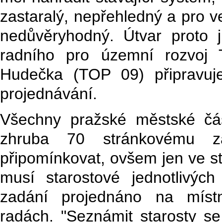
zastaralý, nepřehledný a pro v
nedůvěryhodný. Útvar proto
radního pro územní rozvoj
Hudečka (TOP 09) připravuje
projednávání.
Všechny pražské městské čá
zhruba 70 stránkovému za
připomínkovat, ovšem jen ve s
musí starostové jednotlivých
zadání projednáno na místn
radách. "Seznámit starosty se