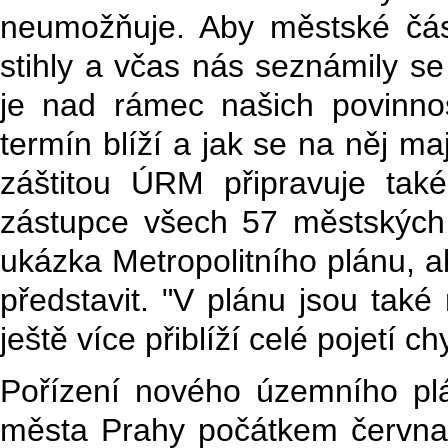
neumožňuje. Aby městské část
stihly a včas nás seznámily s
je nad rámec našich povinnos
termín blíží a jak se na něj ma
záštitou ÚRM připravuje tak
zástupce všech 57 městských
ukázka Metropolitního plánu, ab
představit. "V plánu jsou také
ještě více přiblíží celé pojetí 
Pořízení nového územního plán
města Prahy počátkem června