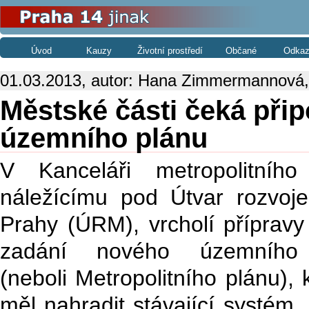
Úvod
Kauzy
Životní prostředí
Občané
Odkaz
01.03.2013, autor: Hana Zimmermannová,
Městské části čeká při
územního plánu
V Kanceláři metropolitního
náležícímu pod Útvar rozvoje
Prahy (ÚRM), vrcholí přípravy
zadání nového územního
(neboli Metropolitního plánu), 
měl nahradit stávající systém, 