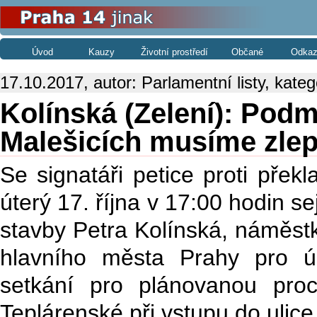
Úvod
Kauzy
Životní prostředí
Občané
Odkaz
17.10.2017, autor: Parlamentní listy, kateg
Kolínská (Zelení): Podm
Malešicích musíme zlep
Se signatáři petice proti překl
úterý 17. října v 17:00 hodin s
stavby Petra Kolínská, náměst
hlavního města Prahy pro ú
setkání pro plánovanou pro
Teplárenské při vstupu do ulic