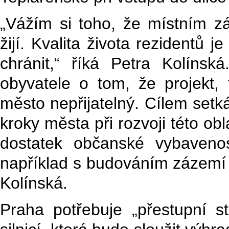
„Vážím si toho, že místním z
žijí. Kvalita života rezidentů j
chránit,“ říká Petra Kolínská.
obyvatele o tom, že projekt, t
město nepřijatelný. Cílem setk
kroky města při rozvoji této oblas
dostatek občanské vybaveno
například s budováním zázemí p
Kolínská.
Praha potřebuje „přestupní s