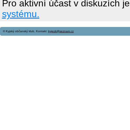
Pro aktivní účast v diskuzích j
systému.
© Kyjský občanský klub, Kontakt:
kyjeok@seznam.cz