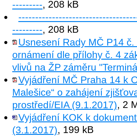
---------
, 208 kB
-----------------------------------
---------
, 208 kB
Usnesení Rady MČ P14 č. 
ornámení dle přílohy č. 4 z
vlivů na ŽP záměru "Terminá
Vyjádření MČ Praha 14 k 
Malešice“ o zahájení zjišťova
prostředí/EIA (9.1.2017)
, 2 
Vyjádření KOK k dokumenta
(3.1.2017)
, 199 kB