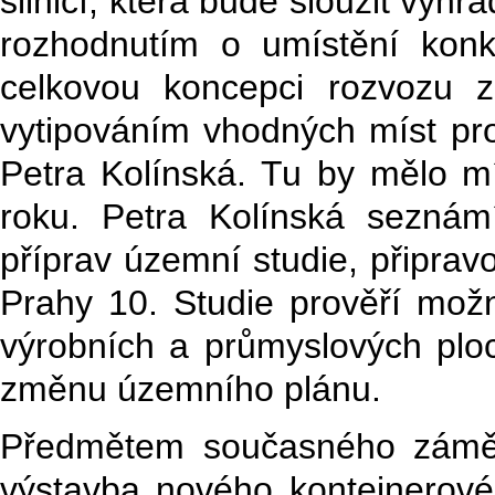
silnicí, která bude sloužit výh
rozhodnutím o umístění konk
celkovou koncepci rozvozu zb
vytipováním vhodných míst pr
Petra Kolínská. Tu by mělo mí
roku. Petra Kolínská sezná
příprav územní studie, připrav
Prahy 10. Studie prověří možn
výrobních a průmyslových pl
změnu územního plánu.
Předmětem současného záměr
výstavba nového kontejnerové