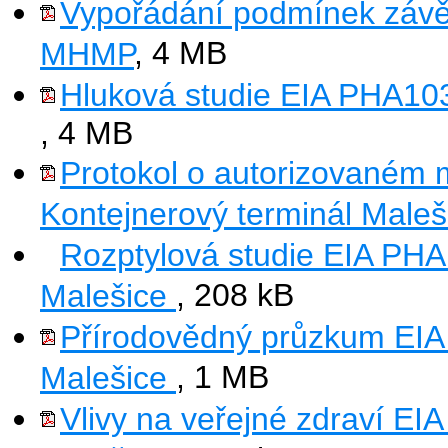
Vypořádání podmínek závěru
MHMP
, 4 MB
Hluková studie EIA PHA103
, 4 MB
Protokol o autorizovaném
Kontejnerový terminál Male
Rozptylová studie EIA PHA
Malešice
, 208 kB
Přírodovědný průzkum EIA
Malešice
, 1 MB
Vlivy na veřejné zdraví EI