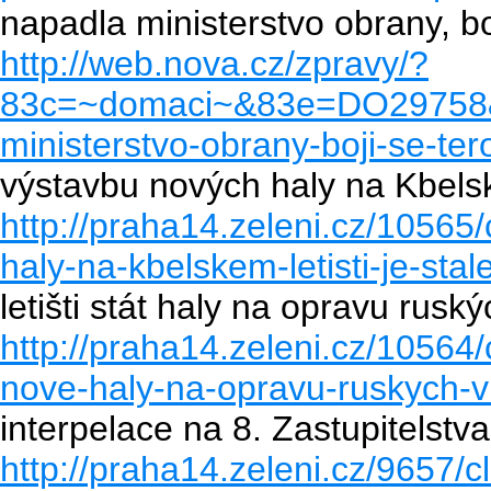
napadla ministerstvo obrany, boj
http://web.nova.cz/zpravy/?
83c=~domaci~&83e=DO29758&
ministerstvo-obrany-boji-se-tero
výstavbu nových haly na Kbelské
http://praha14.zeleni.cz/1056
haly-na-kbelskem-letisti-je-stal
letišti stát haly na opravu rusk
http://praha14.zeleni.cz/10564/
nove-haly-na-opravu-ruskych-vr
interpelace na 8. Zastupitelstv
http://praha14.zeleni.cz/9657/c