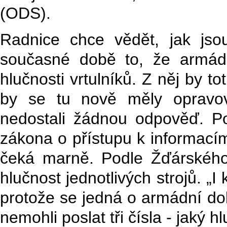
(ODS).
Radnice chce vědět, jak jso
současné době to, že armáda 
hlučnosti vrtulníků. Z něj by tot
by se tu nově měly opravov
nedostali žádnou odpověď. Pod
zákona o přístupu k informací
čeká marně. Podle Žďárského 
hlučnost jednotlivých strojů. „I
protože se jedná o armádní d
nemohli poslat tři čísla - jaký hl