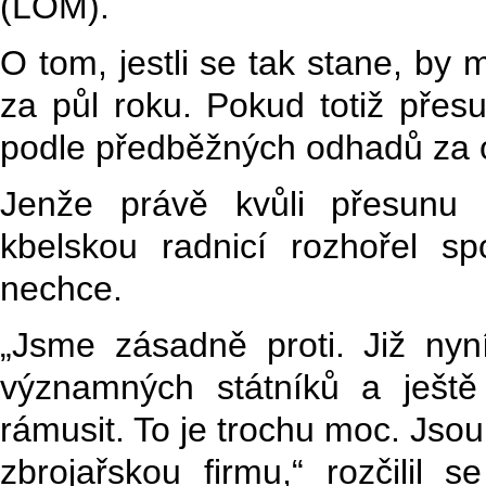
(LOM).
O tom, jestli se tak stane, by
za půl roku. Pokud totiž přes
podle předběžných odhadů za o
Jenže právě kvůli přesunu 
kbelskou radnicí rozhořel spo
nechce.
„Jsme zásadně proti. Již nyní 
významných státníků a ještě
rámusit. To je trochu moc. Jsou
zbrojařskou firmu,“ rozčilil