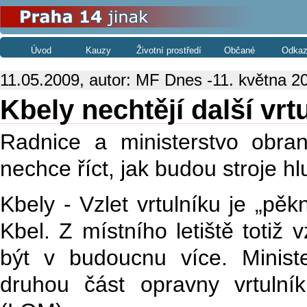
Úvod
Kauzy
Životní prostředí
Občané
Odkaz
11.05.2009, autor: MF Dnes -11. května 20
Kbely nechtějí další vrt
Radnice a ministerstvo obra
nechce říct, jak budou stroje h
Kbely - Vzlet vrtulníku je „pě
Kbel. Z místního letiště totiž v
být v budoucnu více. Minis
druhou část opravny vrtulní