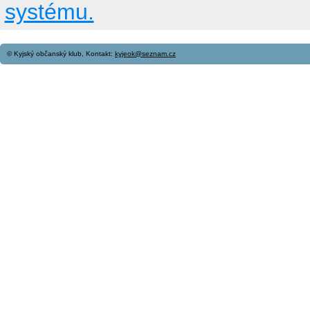
systému.
© Kyjský občanský klub, Kontakt:
kyjeok@seznam.cz