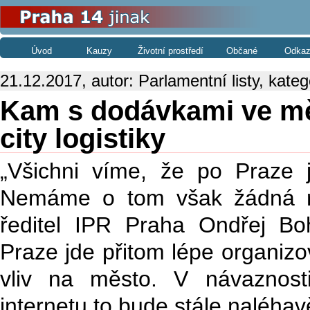
Úvod
Kauzy
Životní prostředí
Občané
Odkaz
21.12.2017, autor: Parlamentní listy, kateg
Kam s dodávkami ve měs
city logistiky
„Všichni víme, že po Praze
Nemáme o tom však žádná re
ředitel IPR Praha Ondřej Bo
Praze jde přitom lépe organizov
vliv na město. V návaznos
internetu to bude stále naléhavě