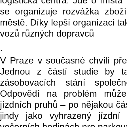
logistická centra. Jde o místa
se organizuje rozvážka zbož
městě. Díky lepší organizaci ta
vozů různých dopravců
.
V Praze v současné chvíli pře
Jednou z částí studie by t
zásobovacích stání společn
Odpovědí na problém může b
jízdních pruhů – po nějakou čá
jindy jako vyhrazený jízdn
večerních hodinách pro parková