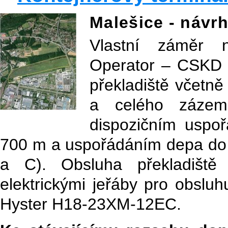
Malešice - návr
Vlastní záměr n
Operator – CSKD p
překladiště včetně
a celého zázemí
dispozičním uspoř
700 m a uspořádáním depa do 12
a C). Obsluha překladiště
elektrickými jeřáby pro obsluh
Hyster H18-23XM-12EC.