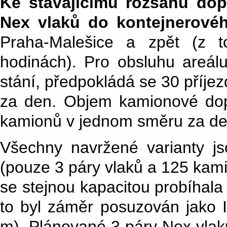
Ke stávajícímu rozsahu dop
Nex vlaků do kontejnerovéh
Praha-Malešice a zpět (z 
hodinách). Pro obsluhu areál
stání, předpokládá se 30 příje
za den. Objem kamionové do
kamionů v jednom směru za de
Všechny navržené varianty j
(pouze 3 páry vlaků a 125 kam
se stejnou kapacitou probíhal
to byl záměr posuzován jako I
m). Plánované 3 páry Nex vlaků