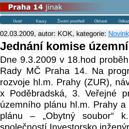
Úvod
Kauzy
Životní prostředí
Občané
Odkaz
02.03.2009, autor: KOK, kategorie:
Novink
Jednání komise územní
Dne 9.3.2009 v 18.hod proběh
Rady MČ Praha 14. Na progr
rozvoje hl.m. Prahy (ZUR), náv
x Poděbradská, 3. Veřejné 
územního plánu hl.m. Prahy a
plánu – „Obytný soubor“ k.
společností Investorsko inženýr