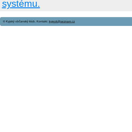
systému.
© Kyjský občanský klub, Kontakt:
kyjeok@seznam.cz