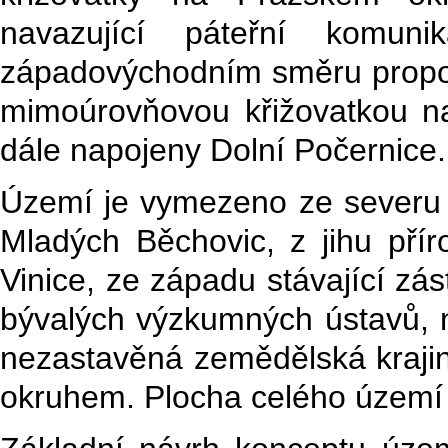
navazující páteřní komuni
západovýchodním směru propoju
mimoúrovňovou křižovatkou n
dále napojeny Dolní Počernice.
Území je vymezeno ze severu 
Mladých Běchovic, z jihu př
Vinice, ze západu stávající zá
bývalých výzkumných ústavů,
nezastavěná zemědělská kraji
okruhem. Plocha celého území j