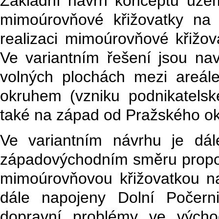
Základní návrh konceptu územ
mimoúrovňové křižovatky na 
realizaci mimoúrovňové křižo
Ve variantním řešení jsou na
volných plochách mezi areá
okruhem (vzniku podnikatelsk
také na západ od Pražského ok
Ve variantním návrhu je dá
západovýchodním směru propoju
mimoúrovňovou křižovatkou n
dále napojeny Dolní Počern
dopravní problémy ve výcho