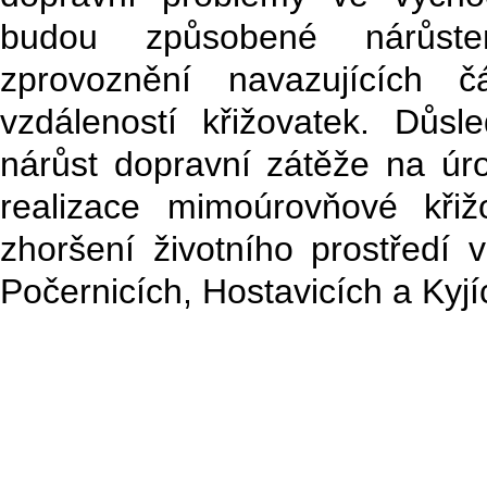
budou způsobené nárůste
zprovoznění navazujících 
vzdáleností křižovatek. Dů
nárůst dopravní zátěže na úro
realizace mimoúrovňové kři
zhoršení životního prostředí 
Počernicích, Hostavicích a Kyjí