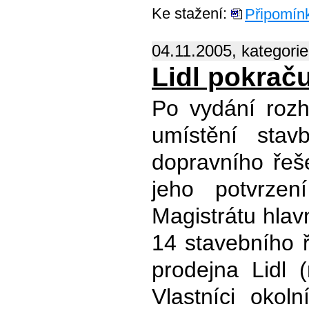
Ke stažení:
Připomín
04.11.2005, kategori
Lidl pokraču
Po vydání roz
umístění stav
dopravního řeše
jeho potvrzen
Magistrátu hlav
14 stavebního ř
prodejna Lidl (
Vlastníci okol