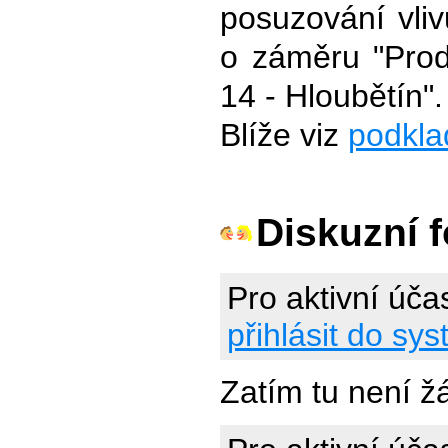
posuzování vliv
o záměru "Prod
14 - Hloubětín".
Blíže viz
podklad
Diskuzní 
Pro aktivní úča
přihlásit do sy
Zatím tu není ž