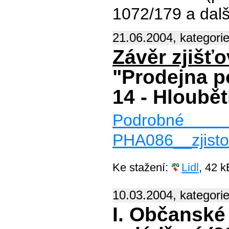
1072/179 a další
21.06.2004, kategori
Závěr zjišťo
"Prodejna p
14 - Hloubět
Podrobné z
PHA086__zjisto
Ke stažení:
Lidl
, 42 k
10.03.2004, kategori
I. Občanské