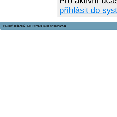
Pro aktivní úča
přihlásit do sy
© Kyjský občanský klub, Kontakt:
kyjeok@seznam.cz