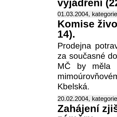
vyjádření (
01.03.2004, kategori
Komise živo
14).
Prodejna potrav
za současné dop
MČ by měla in
mimoúrovňové
Kbelská.
20.02.2004, kategori
Zahájení zji