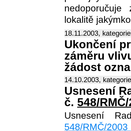
nedoporučuje 
lokalitě jakýmk
18.11.2003, kategori
Ukončení pr
záměru vlivu
žádost ozna
14.10.2003, kategori
Usnesení Ra
č.
548/RMČ/
Usnesení Ra
548/RMČ/2003