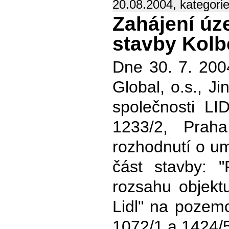
20.08.2004, kategori
Zahájení úz
stavby Kolb
Dne 30. 7. 200
Global, o.s., J
společnosti LI
1233/2, Prah
rozhodnutí o um
část stavby: "
rozsahu objekt
Lidl" na pozemc
1072/1 a 1424/5