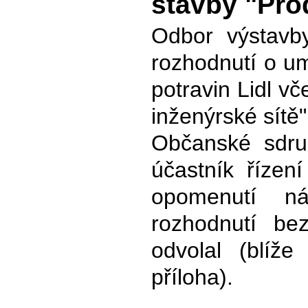
stavby "Prod
Odbor výstav
rozhodnutí o um
potravin Lidl v
inženýrské sítě"
Občanské sdru
účastník řízen
opomenutí n
rozhodnutí bez
odvolal (blíž
příloha).