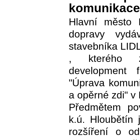
komunikace
Hlavní město P
dopravy vydá
stavebníka LIDL
, kterého z
development f
"Úprava komuni
a opěrné zdi" v
Předmětem pov
k.ú. Hloubětín
rozšíření o o