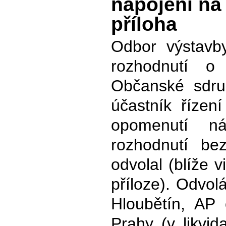
napojení na 
příloha
Odbor výstav
rozhodnutí o
Občanské sdru
účastník řízen
opomenutí n
rozhodnutí bez
odvolal (blíže 
příloze). Odvol
Hloubětín, AP 
Prahy (v likvid