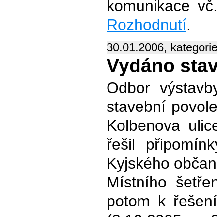
komunikace vč.
Rozhodnutí
.
30.01.2006, kategori
Vydáno stav
Odbor výstav
stavební povole
Kolbenova ulic
řešil připomín
Kyjského občan
Místního šetře
potom k řešení