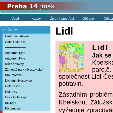
Úvod
Kauzy
Životní prostředí
Občané
Odkaz
Lidl
Archiv
Centrum Lehovec
Coca Cola Kyje
Lidl
---------------------
Autodrom Kyje
Jak se
Autodrom Kyje
Kbelská
Různé stavby
parc.č.
Zámecký park v Hostavicích
společnost Lidl Če
Broumarská
Dvojdům Hostavice
potravin.
Golf Resort
Holobyty
Zásadním probléme
Coca Cola Kyje
Kbelskou, Zálužsk
KD Kyje
Kolbenova
vyžaduje zpracován