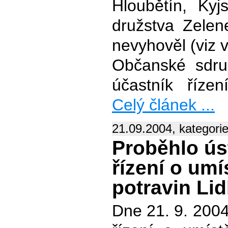
Hloubětín, Ky
družstva Zele
nevyhověl (viz 
Občanské sdru
účastník řízen
Celý článek ...
21.09.2004, kategori
Proběhlo ús
řízení o umí
potravin Lid
Dne 21. 9. 2004