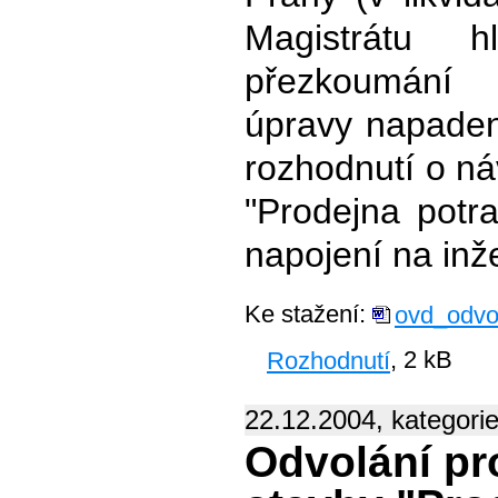
Magistrátu 
přezkoumání 
úpravy napadené
rozhodnutí o ná
"Prodejna potra
napojení na inže
Ke stažení:
ovd_odvo
Rozhodnutí
, 2 kB
22.12.2004, kategori
Odvolání pr