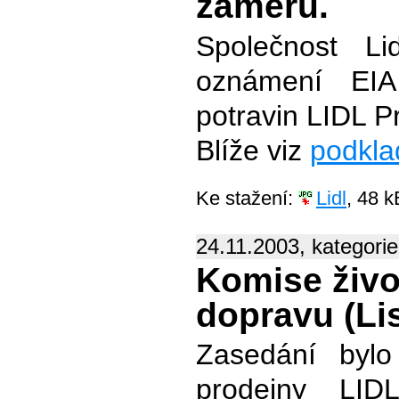
záměru.
Společnost Li
oznámení EI
potravin LIDL P
Blíže viz
podklad
Ke stažení:
Lidl
, 48 k
24.11.2003, kategori
Komise živo
dopravu (Lis
Zasedání bylo
prodejny LID