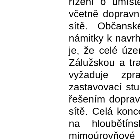
řízení o umíst
včetně dopravn
sítě. Občans
námitky k navr
je, že celé úze
Zálužskou a tr
vyžaduje zpr
zastavovací stu
řešením doprav
sítě. Celá kon
na hloubětíns
mimoúrovňové