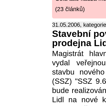
(23 článků)
31.05.2006, kategori
Stavební po
prodejna Lid
Magistrát hla
vydal veřejn
stavbu nového 
(SSZ) "SSZ 9.64
bude realizován
Lidl na nové kř