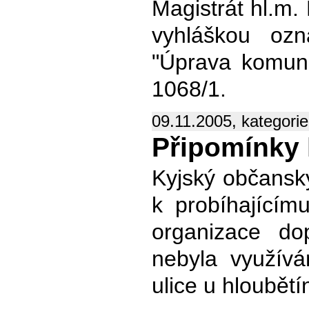
Magistrát hl.m.
vyhláškou ozn
"Úprava komuni
1068/1.
09.11.2005, kategori
Připomínky 
Kyjský občanský
k probíhajícímu
organizace do
nebyla využív
ulice u hloubětí