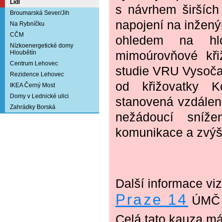
Lidl
s návrhem širších
Broumarská Sever/Jih
napojení na inžený
Na Rybníčku
CČM
ohledem na hlou
Nízkoenergetické domy
Hloubětín
mimoúrovňové kři
Centrum Lehovec
studie VRU Vysočan
Rezidence Lehovec
od křižovatky K
IKEA Černý Most
Domy v Lednické ulici
stanovená vzdálen
Zahrádky Borská
nežádoucí snížen
komunikace a zvýše
Další informace vi
Praze 14
ÚMČ 
Celá tato kauza má 