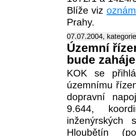
Blíže viz
oznáme
Prahy.
07.07.2004, kategori
Územní říze
bude zaháj
KOK se přihlá
územnímu řízení
dopravní napo
9.644, koor
inženýrských s
Hloubětín (p