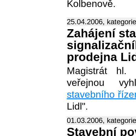
Kolbenově.
25.04.2006, kategori
Zahájení st
signalizační
prodejna Lid
Magistrát hl.
veřejnou vy
stavebního říze
Lidl".
01.03.2006, kategori
Stavební po