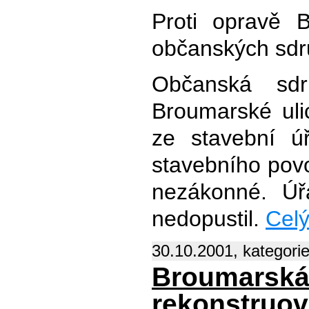
Proti opravě B
občanských sdr
Občanská sdr
Broumarské ulic
ze stavební úř
stavebního povo
nezákonné. Úř
nedopustil.
Celý
30.10.2001, kategori
Broumarská 
rekonstruov