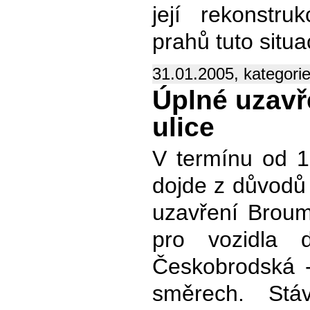
její rekonstr
prahů tuto situa
31.01.2005, kategori
Úplné uzav
ulice
V termínu od 1
dojde z důvodů
uzavření Brouma
pro vozidla
Českobrodská 
směrech. Stá