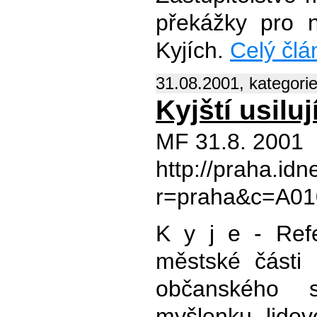
překážky pro n
Kyjích.
Celý člán
31.08.2001, kategori
Kyjští usiluj
MF 31.8. 2001
http://praha.id
r=praha&c=A01
K y j e - Ref
městské části 
občanského s
myšlenku lidov