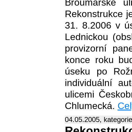
Broumarské ul
Rekonstrukce je
31. 8.2006 v ú
Lednickou (obs
provizorní pa
konce roku bud
úseku po Rožm
individuální a
ulicemi Českob
Chlumecká.
Cel
04.05.2005, kategori
Rekonstruk