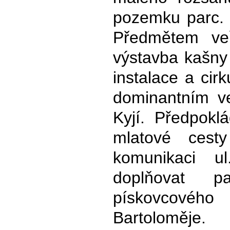
pozemku parc. č
Předmětem ve
výstavba kašny
instalace a cir
dominantním veř
Kyjí. Předpokl
mlatové cest
komunikaci u
doplňovat 
pískovcového
Bartoloměje.