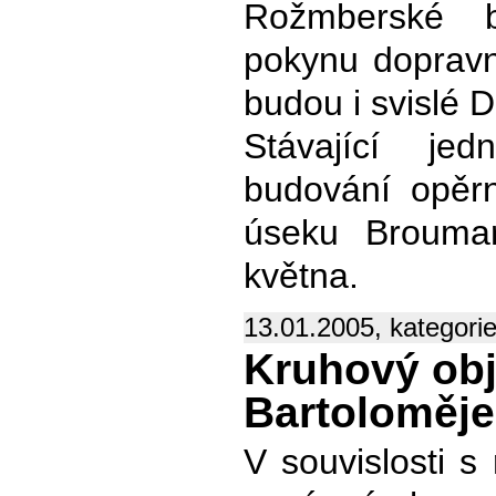
Rožmberské 
pokynu dopravní
budou i svislé D
Stávající je
budování opěrn
úseku Brouma
května.
13.01.2005, kategori
Kruhový obj
Bartoloměje
V souvislosti s