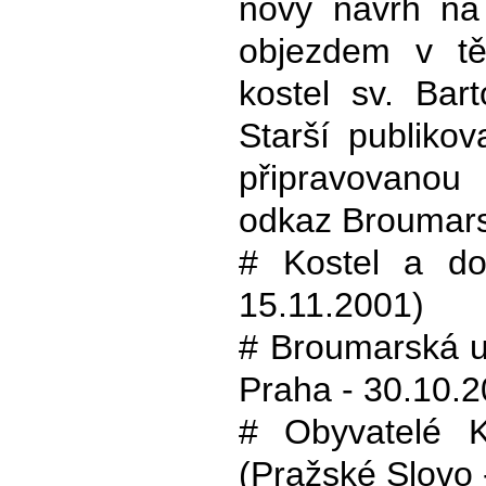
nový návrh na
objezdem v tě
kostel sv. Bar
Starší publikov
připravovanou 
odkaz Broumar
# Kostel a do
15.11.2001)
# Broumarská ul
Praha - 30.10.2
# Obyvatelé K
(Pražské Slovo 