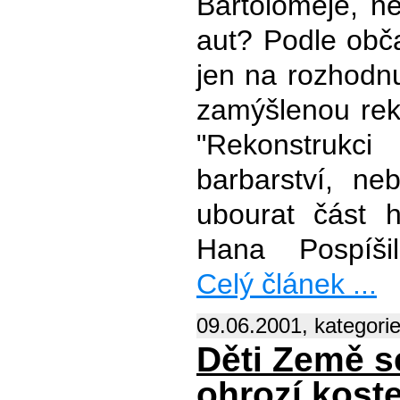
Bartoloměje, ne
aut? Podle obč
jen na rozhodnu
zamýšlenou reko
"Rekonstrukc
barbarství, ne
ubourat část hi
Hana Pospíši
Celý článek ...
09.06.2001, kategori
Děti Země s
ohrozí koste