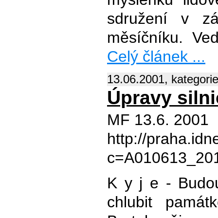
sdružení v zá
měsíčníku. Ved
Celý článek ...
13.06.2001, kategori
Úpravy silni
MF 13.6. 2001
http://praha.idn
c=A010613_201
K y j e - Budou
chlubit památ