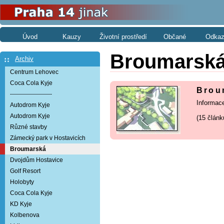
Úvod
Kauzy
Životní prostředí
Občané
Odkaz
Broumarsk
Archiv
Centrum Lehovec
Coca Cola Kyje
Brou
---------------------
Informace
Autodrom Kyje
Autodrom Kyje
(15 článk
Různé stavby
Zámecký park v Hostavicích
Broumarská
Dvojdům Hostavice
Golf Resort
Holobyty
Coca Cola Kyje
KD Kyje
Kolbenova