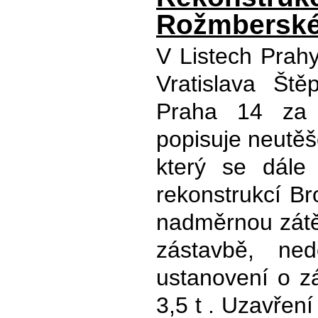
Rožmbersk
V Listech Prahy
Vratislava Ště
Praha 14 za 
popisuje neutěš
který se dále v
rekonstrukcí B
nadměrnou zátěž
zástavbě, ned
ustanovení o z
3,5 t . Uzavřen