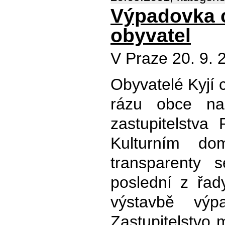
Výpadovka c
obyvatel
V Praze 20. 9. 
Obyvatelé Kyjí c
rázu obce na 
zastupitelstv
Kulturním do
transparenty 
poslední z řady
výstavbě výp
Zastupitelstvo 