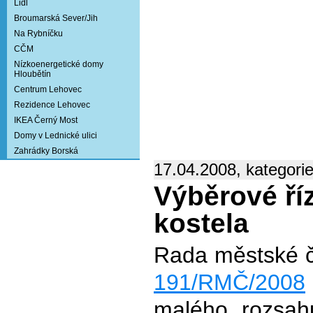
Lidl
Broumarská Sever/Jih
Na Rybníčku
CČM
Nízkoenergetické domy
Hloubětín
Centrum Lehovec
Rezidence Lehovec
IKEA Černý Most
Domy v Lednické ulici
Zahrádky Borská
17.04.2008, kategori
Výběrové říz
kostela
Rada městské čá
191/RMČ/2008
malého rozsah