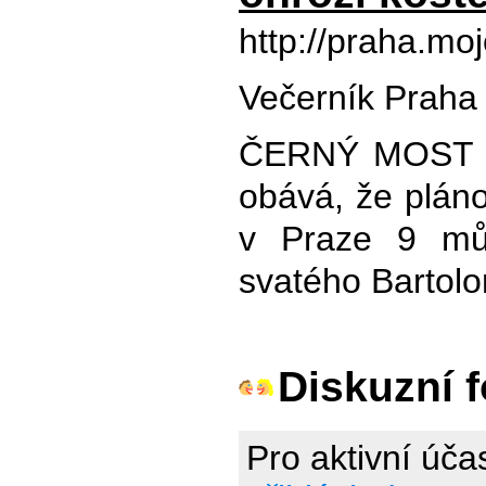
http://praha.m
Večerník Praha 
ČERNÝ MOST - 
obává, že plán
v Praze 9 můž
svatého Bartol
Diskuzní 
Pro aktivní úča