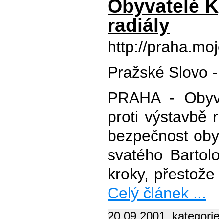
Obyvatelé K
radiály
http://praha.mo
Pražské Slovo 
PRAHA - Obyvat
proti výstavbě r
bezpečnost obyv
svatého Bartolo
kroky, přestože 
Celý článek ...
20.09.2001, kategori