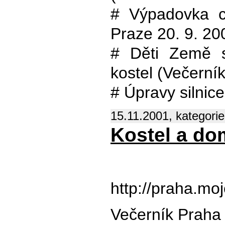
# Výpadovka ce
Praze 20. 9. 20
# Děti Země s
kostel (Večerní
# Úpravy silnic
15.11.2001, kategori
Kostel a do
http://praha.m
Večerník Praha 