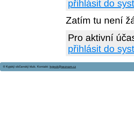
přihlásit do sy
Zatím tu není ž
Pro aktivní úča
přihlásit do sy
© Kyjský občanský klub, Kontakt:
kyjeok@seznam.cz