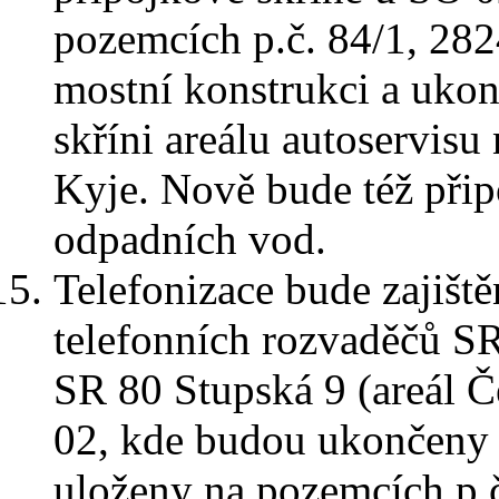
pozemcích p.č. 84/1, 28
mostní konstrukci a ukon
skříni areálu autoservis
Kyje. Nově bude též přip
odpadních vod.
Telefonizace bude zajišt
telefonních rozvaděčů S
SR 80 Stupská 9 (areál 
02, kde budou ukončeny 
uloženy na pozemcích p.č