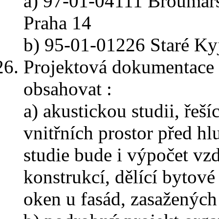
a) 97-01-04111 Broumar
Praha 14
b) 95-01-01226 Staré Ky
Projektová dokumentace 
obsahovat :
a) akustickou studii, řeš
vnitřních prostor před hl
studie bude i výpočet vz
konstrukcí, dělící bytové
oken u fasád, zasaženýc