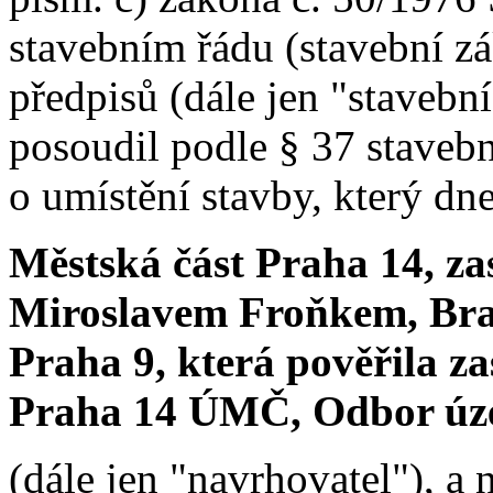
stavebním řádu (stavební zá
předpisů (dále jen "stavebn
posoudil podle § 37 staveb
o umístění stavby, který dn
Městská část Praha 14, za
Miroslavem Froňkem, Brat
Praha 9, která pověřila z
Praha 14 ÚMČ, Odbor úz
(dále jen "navrhovatel"), a