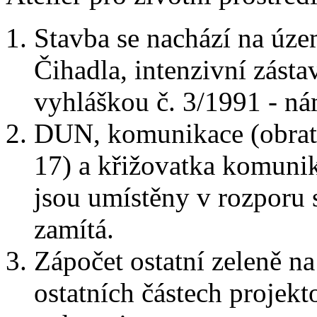
Stavba se nachází na úze
Čihadla, intenzivní zásta
vyhláškou č. 3/1991 - ná
DUN, komunikace (obratiš
17) a křižovatka komuni
jsou umístěny v rozporu
zamítá.
Zápočet ostatní zeleně n
ostatních částech projek