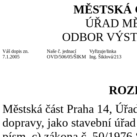
MĚSTSKÁ 
ÚŘAD MĚ
ODBOR VÝST
Váš dopis zn.
Naše č. jednací
Vyřizuje/linka
7.1.2005
OVD/506/05/ŠIKM
Ing. Šiklová/213
ROZ
Městská část Praha 14, Úřad
dopravy, jako stavební úřad
písm. c) zákona č. 50/1976