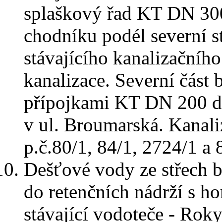
splaškový řad KT DN 300
chodníku podél severní s
stávajícího kanalizačního
kanalizace. Severní část
přípojkami KT DN 200 do
v ul. Broumarská. Kanal
p.č.80/1, 84/1, 2724/1 a 
Dešťové vody ze střech 
do retenčních nádrží s h
stávající vodoteče - Rok