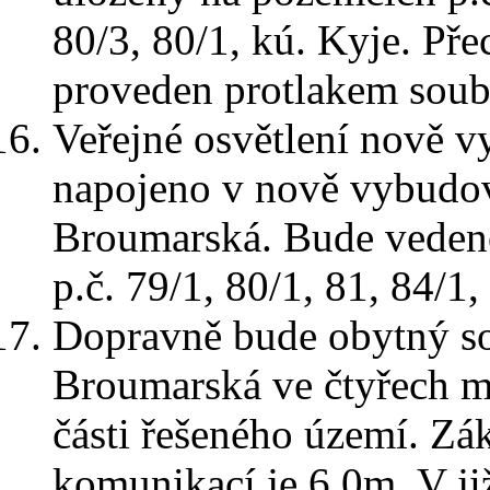
80/3, 80/1, kú. Kyje. Př
proveden protlakem soub
Veřejné osvětlení nově 
napojeno v nově vybudova
Broumarská. Bude veden
p.č. 79/1, 80/1, 81, 84/1
Dopravně bude obytný sou
Broumarská ve čtyřech m
části řešeného území. Zá
komunikací je 6.0m. V ji