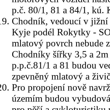
p.č. 80/1, 81 a 84/1, kú. 
Chodník, vedoucí v jižní 
Kyje podél Rokytky - SO 
mlatový povrch nebude z
Chodníky šířky 3,5 a 2m 
p.p.č.81/1 a 81 budou v
zpevněný mlatový a živi
Pro propojení nově navrž
územím budou vybudovány 
pro pěší a cykloturistiku 