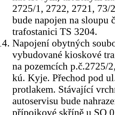
2725/1, 2722, 2721, 73/
bude napojen na sloupu č
trafostanici TS 3204.
Napojení obytných soub
vybudované kioskové tra
na pozemcích p.č.2725/2,
kú. Kyje. Přechod pod u
protlakem. Stávající vrc
autoservisu bude nahraz
přípojkové skříně u SO 0