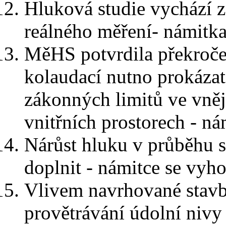
Hluková studie vychází z
reálného měření- námitka
MěHS potvrdila překročen
kolaudací nutno prokáza
zákonných limitů ve vněj
vnitřních prostorech - n
Nárůst hluku v průběhu 
doplnit - námitce se vyho
Vlivem navrhované stavby
provětrávání údolní nivy