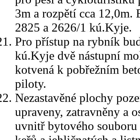
3m a rozpětí cca 12,0m. 
2825 a 2626/1 kú.Kyje.
Pro přístup na rybník b
kú.Kyje dvě nástupní mol
kotvená k pobřežním be
piloty.
Nezastavěné plochy poz
upraveny, zatravněny a os
uvnitř bytového souboru 
keřů a jehličnatých a list