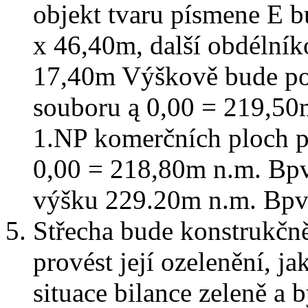
objekt tvaru písmene E 
x 46,40m, další obdélní
17,40m Výškově bude po
souboru ą 0,00 = 219,50
1.NP komerčních ploch p
0,00 = 218,80m n.m. Bpv
výšku 229.20m n.m. Bpv
Střecha bude konstrukčně
provést její ozelenění, 
situace bilance zeleně a 