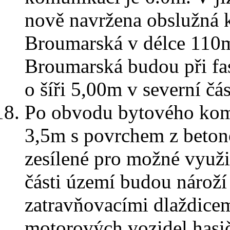
nově navržena obslužná 
Broumarská v délce 110
Broumarská budou při f
o šíři 5,00m v severní čás
Po obvodu bytového kom
3,5m s povrchem z beton
zesílené pro možné využit
části území budou nároží
zatravňovacími dlaždice
motorových vozidel has